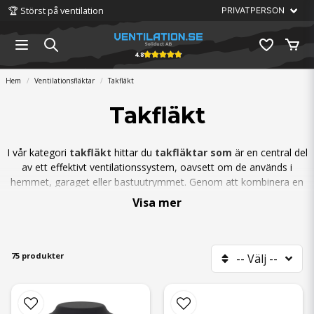
🏆 Störst på ventilation
4.8
Hem
Ventilationsfläktar
Takfläkt
Takfläkt
I vår kategori
takfläkt
hittar du
takfläktar som
är en central del
av ett effektivt ventilationssystem, oavsett om de används i
hemmet, garaget eller bastuutrymmet. Genom att kombinera en
takfläkt med en spiskåpa får du en tystare köksmiljö samtidigt
Visa mer
som nödvändig ventilation säkerställs under matlagning. Dessa
fläktar är också idealiska för att uppgradera självdragsventilation
till en mekaniskt styrd lösning, vilket erbjuder bättre kontroll och
effektivitet.
75 produkter
-- Välj --
Våra takfläktar finns med både kvadratisk och cirkulär anslutning,
vilket gör dem flexibla för olika installationsbehov. De är utrustade
med energisnåla AC- eller EC-motorer och underhållsfria