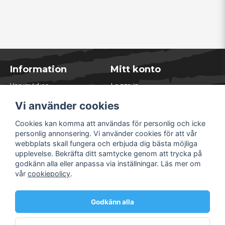
Information
Mitt konto
Varumärken
Logga in
Blogg
Registrera dig
Vi använder cookies
Kontakta oss
Glömt lösenord?
Presentkort
Cookies kan komma att användas för personlig och icke
Öppettider Lager
personlig annonsering. Vi använder cookies för att vår
Om Soliduct
webbplats skall fungera och erbjuda dig bästa möjliga
Soliduct & Ventilation.se
upplevelse. Bekräfta ditt samtycke genom att trycka på
Informationssidor
godkänn alla eller anpassa via inställningar. Läs mer om
Returer
vår
cookiepolicy
.
Villkor & Policy
Säkra betalningar
Godkänn alla