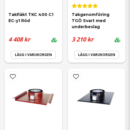
Takfläkt TKC 400 C1 
Takgenomföring 
EC-y1 Röd
TGÖ Svart med 
underbeslag
4 408 kr
3 210 kr
LÄGG I VARUKORGEN
LÄGG I VARUKORGEN