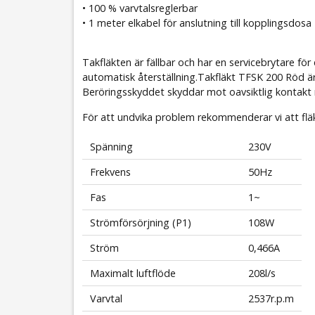
• 100 % varvtalsreglerbar
• 1 meter elkabel för anslutning till kopplingsdosa
Takfläkten är fällbar och har en servicebrytare f
automatisk återställning.Takfläkt TFSK 200 Röd är
Beröringsskyddet skyddar mot oavsiktlig kontakt 
För att undvika problem rekommenderar vi att fläk
Spänning
230V
Frekvens
50Hz
Fas
1~
Strömförsörjning (P1)
108W
Ström
0,466A
Maximalt luftflöde
208l/s
Varvtal
2537r.p.m