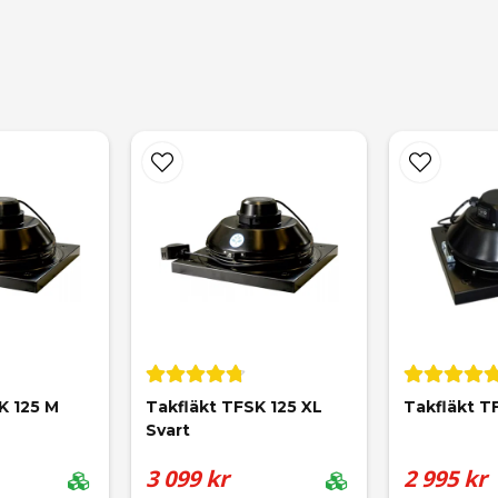
email
Mejladress
K 125 M 
Takfläkt TFSK 125 XL 
Takfläkt T
Svart
3 099 kr
2 995 kr