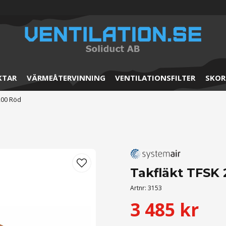
KTAR
VÄRMEÅTERVINNING
VENTILATIONSFILTER
SKOR
200 Röd
Takfläkt TFSK
Artnr:
3153
3 485 kr