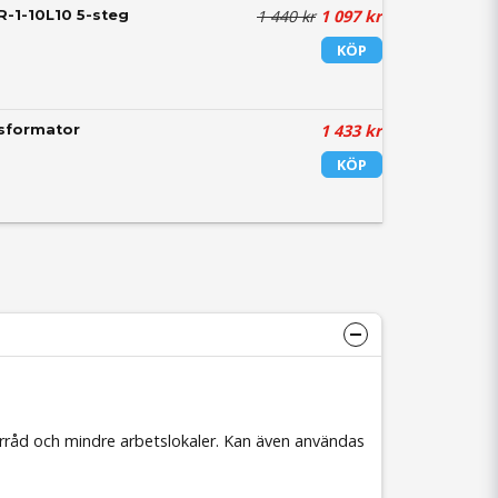
1 440 kr
1 097 kr
-1-10L10 5-steg
KÖP
1 433 kr
nsformator
KÖP
rråd och mindre arbetslokaler.
Kan även användas