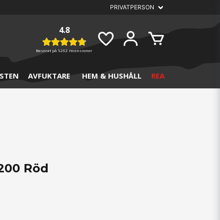
4.8
Baserat på
5262 recensioner
STEN
AVFUKTARE
HEM & HUSHÅLL
REA
 200 Röd