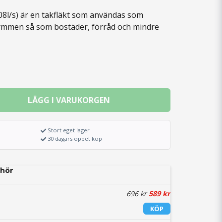
08l/s) är en takfläkt som användas som
trymmen så som bostäder, förråd och mindre
LÄGG I VARUKORGEN
Stort eget lager
30 dagars öppet köp
hör
696 kr
589 kr
KÖP