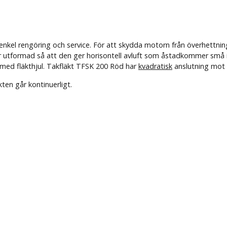
ör enkel rengöring och service. För att skydda motorn från överhett
 utformad så att den ger horisontell avluft som åstadkommer små int
med fläkthjul. Takfläkt TFSK 200 Röd har
kvadratisk
anslutning mot 
ten går kontinuerligt.