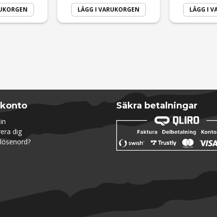
RUKORGEN
LÄGG I VARUKORGEN
LÄGG I 
Skicka fråga
 konto
Säkra betalningar
in
rera dig
lösenord?