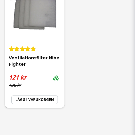
Relaterade produkter
För att ytterligare förbättra ditt inomhusklimat, överväg att
utforska vårt breda sortiment av
ventilationssystem
och
ventilationsfläktar
. Dessa kan kombineras med våra
värmeåtervinningssystem
för att maximera energieffektiviteten i
ditt hem. Glöm inte att besöka vår sida för
ventilationsfilter
för fler
alternativ och lösningar.
Ventilationsfilter Nibe 
Fighter
121 kr
138 kr
LÄGG I VARUKORGEN