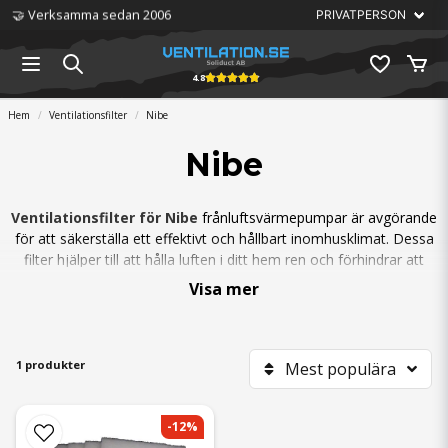
🤝 Verksamma sedan 2006
4.8
Hem
Ventilationsfilter
Nibe
Nibe
Ventilationsfilter för Nibe
frånluftsvärmepumpar är avgörande
för att säkerställa ett effektivt och hållbart inomhusklimat. Dessa
filter hjälper till att hålla luften i ditt hem ren och förhindrar att
smuts och damm tränger in i pumpens mekaniska delar, vilket
Visa mer
skyddar mot onödigt slitage och förlänger livslängden på din
pump.
Genom att regelbundet byta ut dina ventilationsfilter kan du
1 produkter
Mest populära
förbättra prestandan hos ditt ventilationssystem och säkerställa
att ditt hem har en frisk och hälsosam luft. För optimal funktion
rekommenderas det att följa
Nibes
rekommendationer för
-12%
filterbyte.