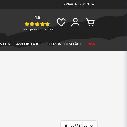
4.8
Baserat på
5269 recensioner
STEN
AVFUKTARE
HEM & HUSHÅLL
REA
-- Välj --