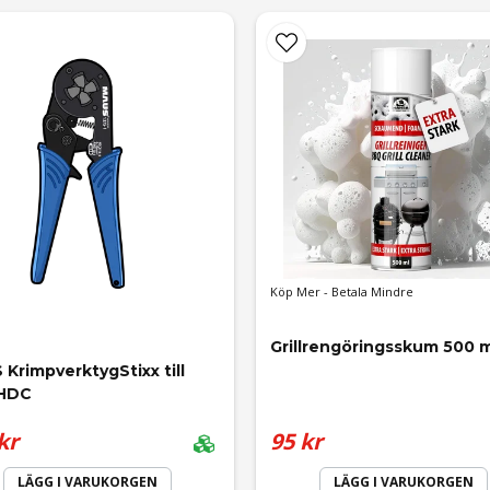
Köp Mer - Betala Mindre
Grillrengöringsskum 500 m
KrimpverktygStixx till 
HDC
kr
95 kr
LÄGG I VARUKORGEN
LÄGG I VARUKORGEN