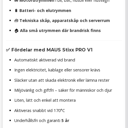
🚗
Motorutrymmen
i bil, båt, husbil eller husvagn
🔋
Batteri- och elutrymmen
🧰
Tekniska skåp, apparatskåp och serverrum
🏠
Alla små utrymmen där brandrisk finns
✅ Fördelar med MAUS Stixx PRO V1
Automatiskt aktiverad vid brand
Ingen elektricitet, kablage eller sensorer krävs
Släcker utan att skada elektronik eller lämna rester
Miljövänlig och giftfri – säker för människor och djur
Liten, lätt och enkel att montera
Aktiveras snabbt vid 170°C
Underhållsfri och garanti
5 år