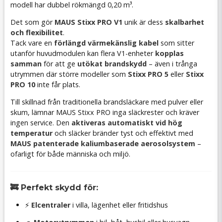
modell har dubbel rökmängd 0,20 m³.
Det som gör
MAUS Stixx PRO V1
unik är dess
skalbarhet
och flexibilitet
.
Tack vare en
förlängd värmekänslig kabel
som sitter
utanför huvudmodulen kan flera V1-enheter
kopplas
samman
för att ge
utökat brandskydd
– även i trånga
utrymmen där större modeller som
Stixx PRO 5
eller
Stixx
PRO 10
inte får plats.
Till skillnad från traditionella brandsläckare med pulver eller
skum, lämnar MAUS Stixx PRO inga släckrester och kräver
ingen service. Den
aktiveras automatiskt vid hög
temperatur
och släcker bränder tyst och effektivt med
MAUS patenterade kaliumbaserade aerosolsystem
–
ofarligt för både människa och miljö.
🚒 Perfekt skydd för:
⚡
Elcentraler
i villa, lägenhet eller fritidshus