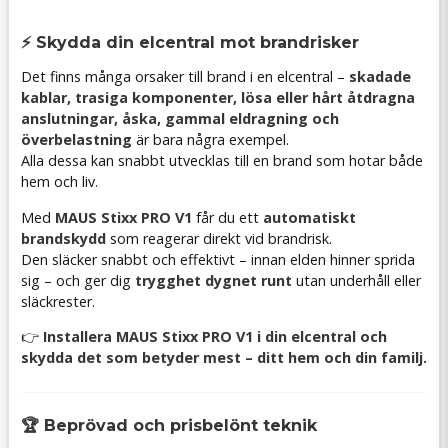
⚡ Skydda din elcentral mot brandrisker
Det finns många orsaker till brand i en elcentral –
skadade
kablar, trasiga komponenter, lösa eller hårt åtdragna
anslutningar, åska, gammal eldragning och
överbelastning
är bara några exempel.
Alla dessa kan snabbt utvecklas till en brand som hotar både
hem och liv.
Med
MAUS Stixx PRO V1
får du ett
automatiskt
brandskydd
som reagerar direkt vid brandrisk.
Den släcker snabbt och effektivt – innan elden hinner sprida
sig – och ger dig
trygghet dygnet runt
utan underhåll eller
släckrester.
👉
Installera MAUS Stixx PRO V1 i din elcentral och
skydda det som betyder mest – ditt hem och din familj.
🏆 Beprövad och prisbelönt teknik