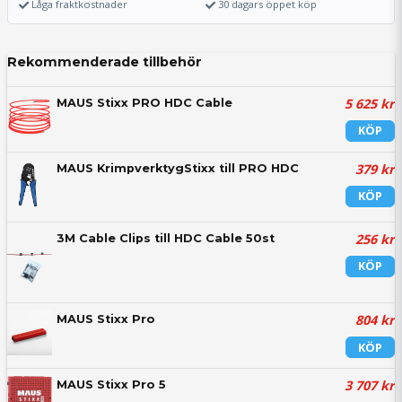
Låga fraktkostnader
30 dagars öppet köp
Rekommenderade tillbehör
5 625 kr
MAUS Stixx PRO HDC Cable
KÖP
379 kr
MAUS KrimpverktygStixx till PRO HDC
KÖP
256 kr
3M Cable Clips till HDC Cable 50st
KÖP
804 kr
MAUS Stixx Pro
KÖP
3 707 kr
MAUS Stixx Pro 5