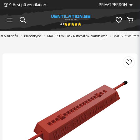
🏆 Störst på ventilation
4.8
m & hushåll
Brandskydd
MAUS Stixx Pro - Automatisk brandskydd
MAUS Stixx Pro V