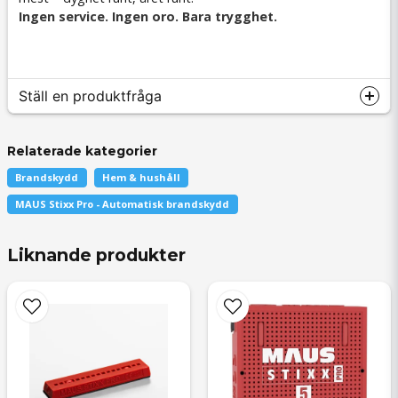
Ingen service. Ingen oro. Bara trygghet.
Ställ en produktfråga
Relaterade kategorier
Brandskydd
Hem & hushåll
question
Fråga oss något om denna produkten...
MAUS Stixx Pro - Automatisk brandskydd
Liknande produkter
name
Namn