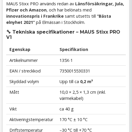
MAUS Stixx PRO används redan av
Länsförsäkringar, Jula,
Pfizer och Amazon
, och har belönats med
innovationspris i Frankrike
samt utsetts till
“Bästa
elnyhet 2021”
på Elmässan i Stockholm.
🔧 Tekniska specifikationer – MAUS Stixx PRO
V1
Egenskap
Specifikation
Artikelnummer
135X-1
EAN / streckkod
7350015530331
Skyddad volym
Upp till ca
0,2 m³
Mått
10,0 × 2,5 × 1,3 cm (inkl.
värmekabel)
Vikt
ca 40 g
Aktiveringstemperatur
170 °C ± 10 °C
Driftstemperatur
–30 °C till +70 °C