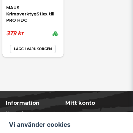
MAUS 
KrimpverktygStixx till 
PRO HDC
379 kr
LÄGG I VARUKORGEN
Information
Mitt konto
Varumärken
Logga in
Blogg
Registrera dig
Vi använder cookies
Kontakta oss
Glömt lösenord?
Presentkort