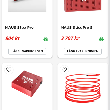
email
Mejladress
MAUS Stixx Pro
MAUS Stixx Pro 5
Ja, ni får publicera min fråga
804 kr
3 707 kr
LÄGG I VARUKORGEN
LÄGG I VARUKORGEN
Skicka fråga