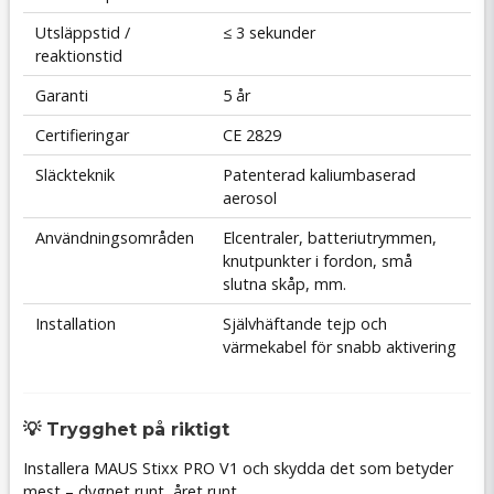
Utsläppstid /
≤ 3 sekunder
reaktionstid
Garanti
5 år
Certifieringar
CE 2829
Släckteknik
Patenterad kaliumbaserad
aerosol
Användningsområden
Elcentraler, batteriutrymmen,
knutpunkter i fordon, små
slutna skåp, mm.
Installation
Självhäftande tejp och
värmekabel för snabb aktivering
💡 Trygghet på riktigt
Installera MAUS Stixx PRO V1 och skydda det som betyder
mest – dygnet runt, året runt.