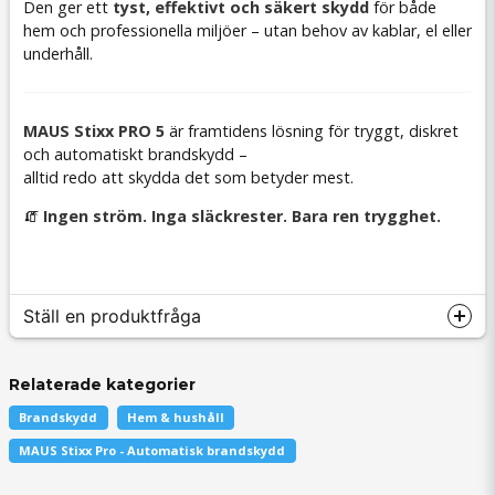
Den ger ett
tyst, effektivt och säkert skydd
för både
hem och professionella miljöer – utan behov av kablar, el eller
underhåll.
MAUS Stixx PRO 5
är framtidens lösning för tryggt, diskret
och automatiskt brandskydd –
alltid redo att skydda det som betyder mest.
🧯
Ingen ström. Inga släckrester. Bara ren trygghet.
Ställ en produktfråga
Relaterade kategorier
Brandskydd
Hem & hushåll
question
Fråga oss något om denna produkten...
MAUS Stixx Pro - Automatisk brandskydd