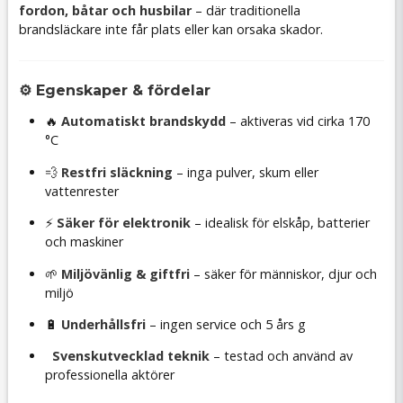
fordon, båtar och husbilar
– där traditionella
brandsläckare inte får plats eller kan orsaka skador.
⚙️ Egenskaper & fördelar
🔥
Automatiskt brandskydd
– aktiveras vid cirka 170
°C
💨
Restfri släckning
– inga pulver, skum eller
vattenrester
⚡
Säker för elektronik
– idealisk för elskåp, batterier
och maskiner
🌱
Miljövänlig & giftfri
– säker för människor, djur och
miljö
🔋
Underhållsfri
– ingen service och 5 års g
Svenskutvecklad teknik
– testad och använd av
professionella aktörer