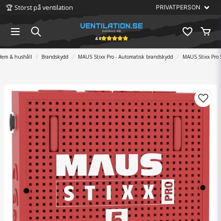
🏆 Störst på ventilation
4.8
Hem & hushåll
Brandskydd
MAUS Stixx Pro - Automatisk brandskydd
MAUS Stixx Pro 