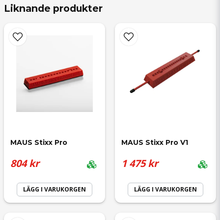
Liknande produkter
name
Namn
email
Mejladress
MAUS Stixx Pro
MAUS Stixx Pro V1
Ja, ni får publicera min fråga
804 kr
1 475 kr
LÄGG I VARUKORGEN
LÄGG I VARUKORGEN