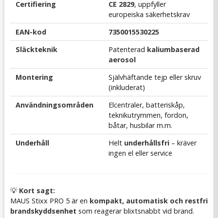
Certifiering
CE 2829
, uppfyller
europeiska säkerhetskrav
EAN-kod
7350015530225
Släckteknik
Patenterad
kaliumbaserad
aerosol
Montering
Självhäftande tejp eller skruv
(inkluderat)
Användningsområden
Elcentraler, batteriskåp,
teknikutrymmen, fordon,
båtar, husbilar m.m.
Underhåll
Helt
underhållsfri
– kräver
ingen el eller service
💡
Kort sagt:
MAUS Stixx PRO 5 är en
kompakt, automatisk och restfri
brandskyddsenhet
som reagerar blixtsnabbt vid brand.