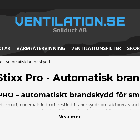
KTAR
VÄRMEÅTERVINNING
VENTILATIONSFILTER
SKOR
o - Automatisk brandskydd
tixx Pro - Automatisk bra
PRO – automatiskt brandskydd för 
ett smart, underhållsfritt och restfritt brandskydd som
aktiveras aut
 batteriutrymmen, fordon, båtar och tekniska skåp
där traditione
Visa mer
iken
släcker snabbt utan att skada elektronik eller lämna släckrester 
llera MAUS Stixx PRO och få trygghet dygnet runt – helt auto