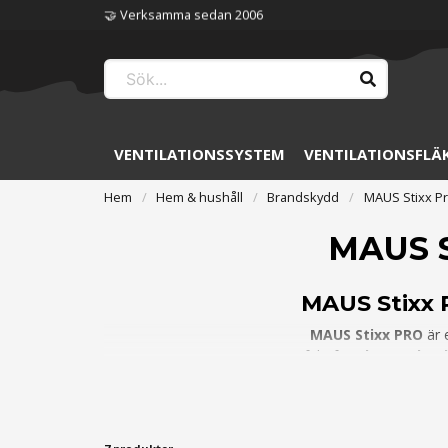
🤝 Verksamma sedan 2006
VENTILATIONSSYSTEM
VENTILATIONSFLÄ
Hem
Hem & hushåll
Brandskydd
MAUS Stixx Pr
MAUS S
MAUS Stixx 
MAUS Stixx PRO
är 
Perfekt för
elcentraler,
Den
patenterade kaliumtekn
🔒
Insta