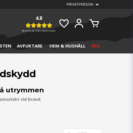
4.8
Baserat på
5269 recensioner
STEN
AVFUKTARE
HEM & HUSHÅLL
REA
ndskydd
små utrymmen
omatiskt vid brand
.
lla släckare inte får plats.
– helt
giftfritt och miljövänligt
.
matiskt.