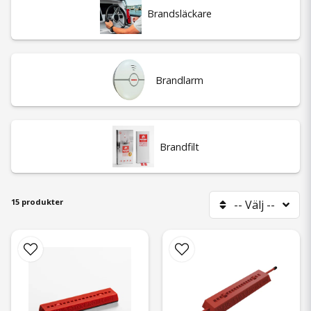
Brandsläckare
företag. För att säkerställa ett hälsosamt inomhusklimat
rekommenderar vi även att kika på vår
kategori för
Värmeåtervinning
och
Ventilationsfilter
. Behöver du komplettera
med skorstenstillbehör, besök vår
kategori för
Skorstensprodukter
.
Brandlarm
🧯 Ett litet brandskydd kan göra en stor skillnad – skydda det som
betyder mest redan idag.
Brandfilt
15 produkter
-- Välj --