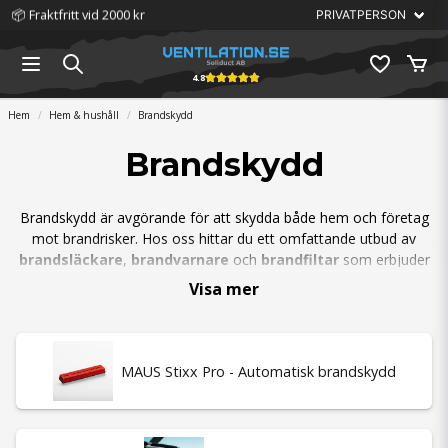
📦 Fraktfritt vid 2000 kr
4.8
Hem
Hem & hushåll
Brandskydd
Brandskydd
Brandskydd är avgörande för att skydda både hem och företag
mot brandrisker. Hos oss hittar du ett omfattande utbud av
brandsläckare
,
brandvarnare
och
brandfiltar
som erbjuder
säkerhet och trygghet. Vi erbjuder även
automatiska
Visa mer
släcksystem
för elcentraler och teknikutrymmen, som är enkla
att installera och restfria. Våra produkter är noggrant testade och
godkända för både privat och professionell användning.
MAUS Stixx Pro - Automatisk brandskydd
Ett effektivt brandskydd är en investering för framtiden som kan
förhindra omfattande skador. Komplettera ditt skydd med
ventilationslösningar från vår
kategori för Ventilationsfläktar
och
Ventilationsböj
för att förbättra luftcirkulationen i ditt hem eller