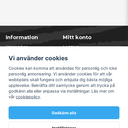
Information
Mitt konto
Varumärken
Logga in
Blogg
Registrera dig
Vi använder cookies
Kontakta oss
Glömt lösenord?
Presentkort
Cookies kan komma att användas för personlig och icke
Öppettider Lager
personlig annonsering. Vi använder cookies för att vår
Om Soliduct
webbplats skall fungera och erbjuda dig bästa möjliga
Soliduct & Ventilation.se
upplevelse. Bekräfta ditt samtycke genom att trycka på
Informationssidor
godkänn alla eller anpassa via inställningar. Läs mer om
Returer
vår
cookiepolicy
.
Villkor & Policy
Säkra betalningar
Godkänn alla