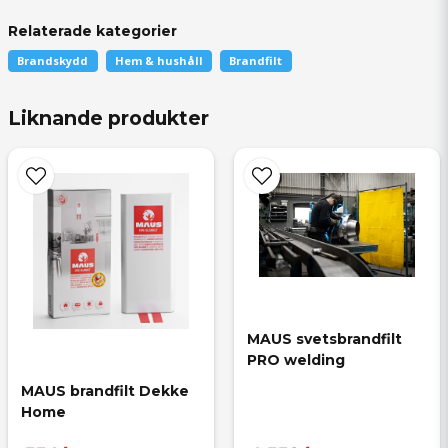
Relaterade kategorier
Brandskydd
Hem & hushåll
Brandfilt
question
Fråga oss något om denna produkten...
Liknande produkter
name
Namn
email
Mejladress
MAUS svetsbrandfilt 
PRO welding
MAUS brandfilt Dekke 
Home