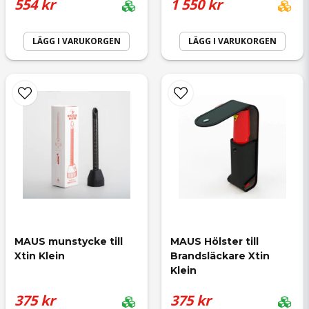
554 kr
1 550 kr
Ja, ni får publicera min fråga
LÄGG I VARUKORGEN
LÄGG I VARUKORGEN
Skicka fråga
MAUS munstycke till 
MAUS Hölster till 
Xtin Klein
Brandsläckare Xtin 
Klein
375 kr
375 kr