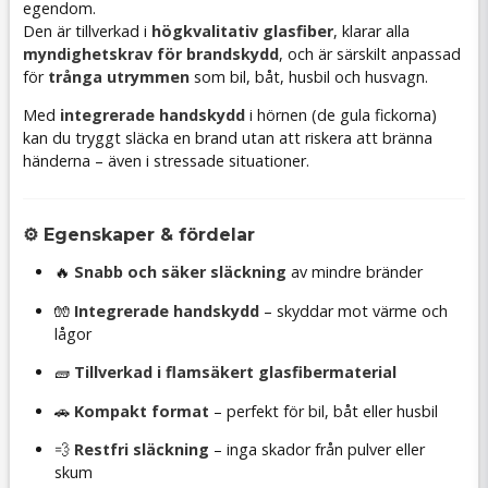
egendom.
Den är tillverkad i
högkvalitativ glasfiber
, klarar alla
myndighetskrav för brandskydd
, och är särskilt anpassad
för
trånga utrymmen
som bil, båt, husbil och husvagn.
Med
integrerade handskydd
i hörnen (de gula fickorna)
kan du tryggt släcka en brand utan att riskera att bränna
händerna – även i stressade situationer.
⚙️ Egenskaper & fördelar
🔥
Snabb och säker släckning
av mindre bränder
🧤
Integrerade handskydd
– skyddar mot värme och
lågor
🧱
Tillverkad i flamsäkert glasfibermaterial
🚗
Kompakt format
– perfekt för bil, båt eller husbil
💨
Restfri släckning
– inga skador från pulver eller
skum