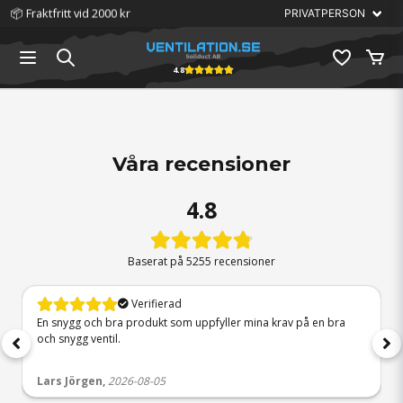
📦 Fraktfritt vid 2000 kr
4.8
23 999 kr
11 742 kr
4 314 kr
QuadroDEC
FTX-aggregat Heru 100 S
Drybox X4 - Perfekt för
Mini FTX Mitsubishi
Utrymmeseffektivt
EC-Y2 - Storsäljare
krypgrunder
Lossnay VL-50
ventilationssystem
Våra recensioner
4.8
Baserat på
5255 recensioner
Verifierad
En snygg och bra produkt som uppfyller mina krav på en bra
och snygg ventil.
Lars Jörgen,
2026-08-05