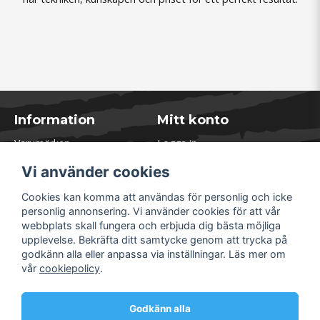
Information
Mitt konto
Varumärken
Logga in
Blogg
Registrera dig
Vi använder cookies
Kontakta oss
Glömt lösenord?
Presentkort
Cookies kan komma att användas för personlig och icke
Öppettider Lager
personlig annonsering. Vi använder cookies för att vår
Om Soliduct
webbplats skall fungera och erbjuda dig bästa möjliga
Soliduct & Ventilation.se
upplevelse. Bekräfta ditt samtycke genom att trycka på
Informationssidor
godkänn alla eller anpassa via inställningar. Läs mer om
Returer
vår
cookiepolicy
.
Villkor & Policy
Säkra betalningar
Godkänn alla