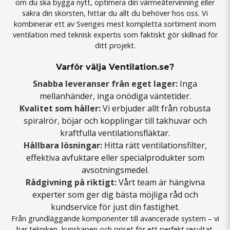
om du ska bygga nytt, optimera din
värmeåtervinning
eller
säkra din
skorsten
, hittar du allt du behöver hos oss. Vi
kombinerar ett av Sveriges mest kompletta sortiment inom
ventilation
med teknisk expertis som faktiskt gör skillnad för
ditt projekt.
Varför välja Ventilation.se?
Snabba leveranser från eget lager:
Inga
mellanhänder, inga onödiga väntetider.
Kvalitet som håller:
Vi erbjuder allt från robusta
spiralrör
,
böjar
och
kopplingar
till
takhuvar
och
kraftfulla
ventilationsfläktar
.
Hållbara lösningar:
Hitta rätt
ventilationsfilter
,
effektiva
avfuktare
eller specialprodukter som
avsotningsmedel
.
Rådgivning på riktigt:
Vårt team är hängivna
experter som ger dig bästa möjliga råd och
kundservice för just din fastighet.
Från grundläggande komponenter till avancerade system – vi
har tekniken, kunskapen och priset för ett perfekt resultat.