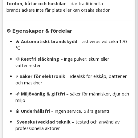
fordon, båtar och husbilar
– där traditionella
brandsläckare inte får plats eller kan orsaka skador.
⚙️ Egenskaper & fördelar
🔥
Automatiskt brandskydd
– aktiveras vid cirka 170
°C
💨
Restfri släckning
– inga pulver, skum eller
vattenrester
⚡
Säker för elektronik
– idealisk för elskåp, batterier
och maskiner
🌱
Miljövänlig & giftfri
– säker för människor, djur och
miljö
🔋
Underhållsfri
– ingen service, 5 års garanti
Svenskutvecklad teknik
– testad och använd av
professionella aktörer