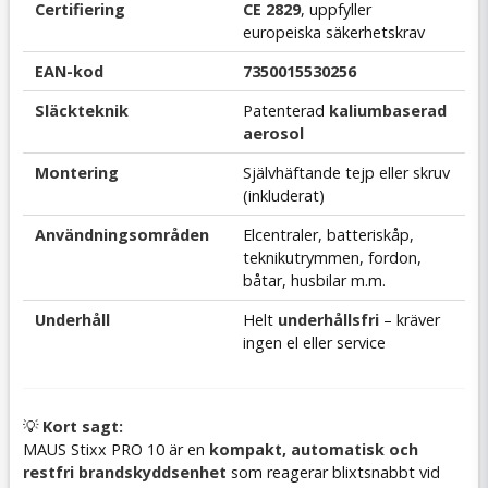
Certifiering
CE 2829
, uppfyller
europeiska säkerhetskrav
EAN-kod
7350015530256
Släckteknik
Patenterad
kaliumbaserad
aerosol
Montering
Självhäftande tejp eller skruv
(inkluderat)
Användningsområden
Elcentraler, batteriskåp,
teknikutrymmen, fordon,
båtar, husbilar m.m.
Underhåll
Helt
underhållsfri
– kräver
ingen el eller service
💡
Kort sagt:
MAUS Stixx PRO 10 är en
kompakt, automatisk och
restfri brandskyddsenhet
som reagerar blixtsnabbt vid