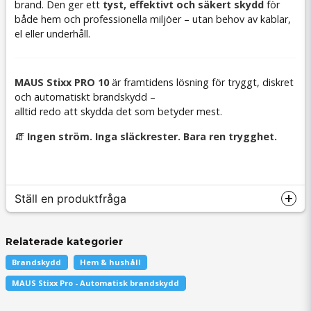
brand. Den ger ett
tyst, effektivt och säkert skydd
för
både hem och professionella miljöer – utan behov av kablar,
el eller underhåll.
MAUS Stixx PRO 10
är framtidens lösning för tryggt, diskret
och automatiskt brandskydd –
alltid redo att skydda det som betyder mest.
🧯
Ingen ström. Inga släckrester. Bara ren trygghet.
Ställ en produktfråga
Relaterade kategorier
Brandskydd
Hem & hushåll
question
Fråga oss något om denna produkten...
MAUS Stixx Pro - Automatisk brandskydd