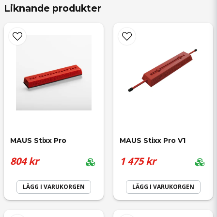
Liknande produkter
name
Namn
email
Mejladress
MAUS Stixx Pro
MAUS Stixx Pro V1
Ja, ni får publicera min fråga
804 kr
1 475 kr
LÄGG I VARUKORGEN
LÄGG I VARUKORGEN