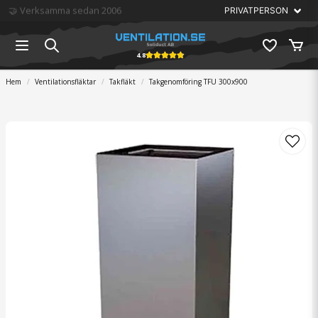
🏆 Störst på ventilation
4.8
Hem
Ventilationsfläktar
Takfläkt
Takgenomföring TFU 300x900