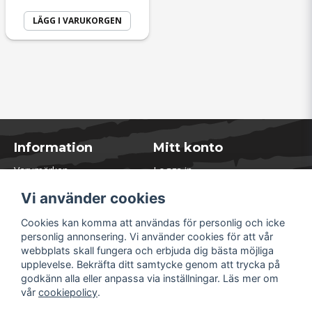
LÄGG I VARUKORGEN
Information
Mitt konto
Varumärken
Logga in
Blogg
Registrera dig
Vi använder cookies
Kontakta oss
Glömt lösenord?
Presentkort
Cookies kan komma att användas för personlig och icke
Öppettider Lager
personlig annonsering. Vi använder cookies för att vår
Om Soliduct
webbplats skall fungera och erbjuda dig bästa möjliga
Soliduct & Ventilation.se
upplevelse. Bekräfta ditt samtycke genom att trycka på
Informationssidor
godkänn alla eller anpassa via inställningar. Läs mer om
Returer
vår
cookiepolicy
.
Villkor & Policy