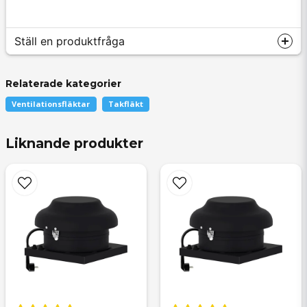
Ställ en produktfråga
Relaterade kategorier
Ventilationsfläktar
Takfläkt
question
Fråga oss något om denna produkten...
Liknande produkter
name
Namn
email
Mejladress