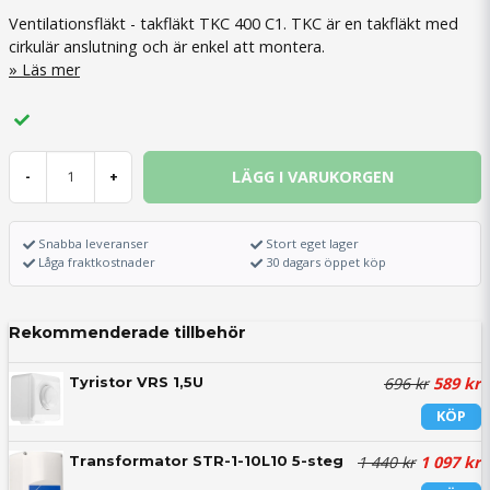
Ventilationsfläkt - takfläkt TKC 400 C1. TKC är en takfläkt med
cirkulär anslutning och är enkel att montera.
Läs mer
LÄGG I VARUKORGEN
-
+
Snabba leveranser
Stort eget lager
Låga fraktkostnader
30 dagars öppet köp
Rekommenderade tillbehör
696 kr
589 kr
Tyristor VRS 1,5U
KÖP
1 440 kr
1 097 kr
Transformator STR-1-10L10 5-steg