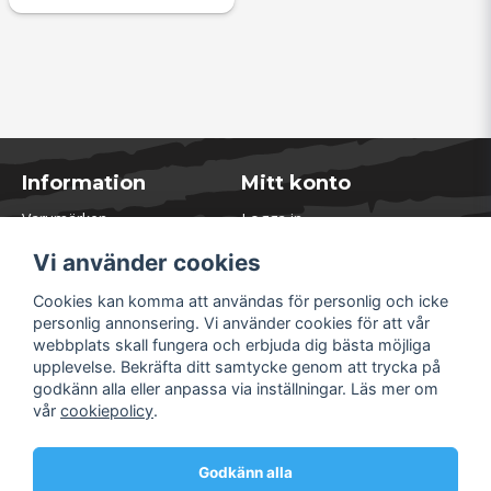
Information
Mitt konto
Varumärken
Logga in
Blogg
Registrera dig
Vi använder cookies
Kontakta oss
Glömt lösenord?
Presentkort
Cookies kan komma att användas för personlig och icke
Öppettider Lager
personlig annonsering. Vi använder cookies för att vår
Om Soliduct
webbplats skall fungera och erbjuda dig bästa möjliga
Soliduct & Ventilation.se
upplevelse. Bekräfta ditt samtycke genom att trycka på
Informationssidor
godkänn alla eller anpassa via inställningar. Läs mer om
Returer
vår
cookiepolicy
.
Villkor & Policy
Säkra betalningar
Godkänn alla