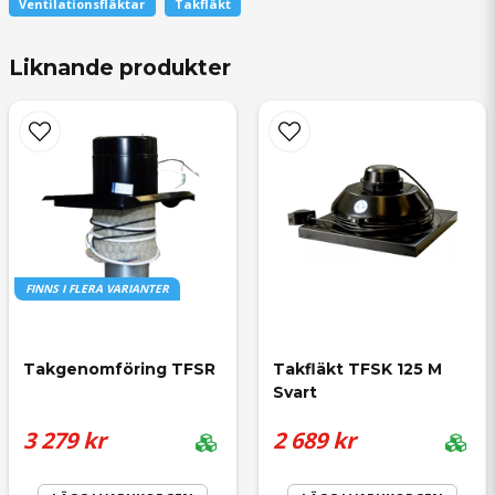
Ventilationsfläktar
Takfläkt
question
Fråga oss något om denna produkten...
Liknande produkter
name
Namn
FINNS I FLERA VARIANTER
email
Mejladress
Takgenomföring TFSR
Takfläkt TFSK 125 M 
Svart
3 279 kr
2 689 kr
Ja, ni får publicera min fråga