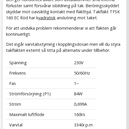
förluster samt försvårar isbildning på tak. Beröringsskyddet
skyddar mot oavsiktlig kontakt med fläkthjul. Takfläkt TFSK
160 EC Röd har k
vadratisk
anslutning mot taket.
För att undvika problem rekommenderar vi att fläkten går
kontinuerligt.
Det ingår varvtalsstyrning i kopplingsdosan men vill du styra
takfläkten externt så titta på alternativ under tillbehör.
Spänning
230V
Frekvens
50/60Hz
Fas
1~
Strömförsörjning (P1)
84W
Ström
0,699A
Maximalt luftflöde
160l/s
Varvtal
3340r.p.m