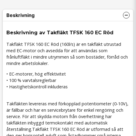
Beskrivning
Beskrivning av Takfläkt TFSK 160 EC Röd
Takfläkt TFSK 160 EC Röd (160l/s) är en takfläkt utrustad
med EC-motor och avsedda för att användas som
frånluftfläkt i mindre utrymmen så som bostäder, förråd och
mindre arbetslokaler.
• EC-motorer, hög effektivitet
• 100 % varvtalsreglerbar
• Hastighetskontroll inkluderas
Takfläkten levereras med förkopplad potentiometer (0-10V),
är fällbar och har en servicebrytare för enkel rengöring och
service. För att skydda motorn från överhettning har
takfläkten inbyggd termokontakt med automatisk
återställning.Takfläkt TFSK 160 EC Röd är utformad så att
den ger horisontell avluft som åstadkommer små interna