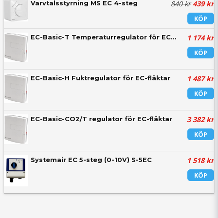
840 kr
439 kr
Varvtalsstyrning MS EC 4-steg
KÖP
1 174 kr
EC-Basic-T Temperaturregulator för EC-fläktar
KÖP
1 487 kr
EC-Basic-H Fuktregulator för EC-fläktar
KÖP
3 382 kr
EC-Basic-CO2/T regulator för EC-fläktar
KÖP
1 518 kr
Systemair EC 5-steg (0-10V) S-5EC
KÖP