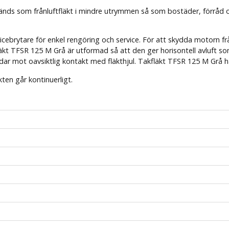
nvänds som frånluftfläkt i mindre utrymmen så som bostäder, förråd 
vicebrytare för enkel rengöring och service. För att skydda motorn f
läkt TFSR
125 M Grå
är utformad så att den ger horisontell avluft 
ddar mot oavsiktlig kontakt med fläkthjul. Takfläkt TFSR
125 M Grå
ha
ten går kontinuerligt.