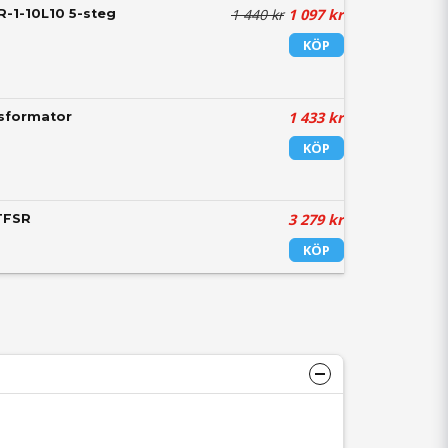
1 440 kr
1 097 kr
-1-10L10 5-steg
KÖP
1 433 kr
nsformator
KÖP
3 279 kr
TFSR
KÖP