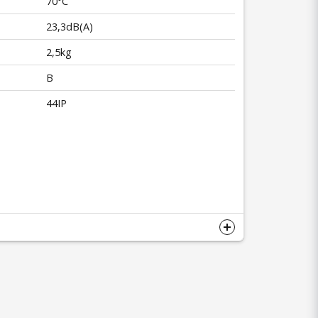
70°C
23,3dB(A)
2,5kg
B
44IP