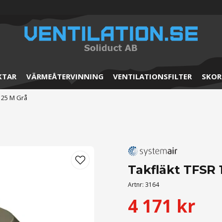
KTAR
VÄRMEÅTERVINNING
VENTILATIONSFILTER
SKOR
125 M Grå
Takfläkt TFSR 
Artnr:
3164
4 171 kr