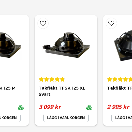
email
Mejladress
K 125 M 
Takfläkt TFSK 125 XL 
Takfläkt T
Svart
3 099 kr
2 995 kr
RUKORGEN
LÄGG I VARUKORGEN
LÄGG I 
Skicka fråga