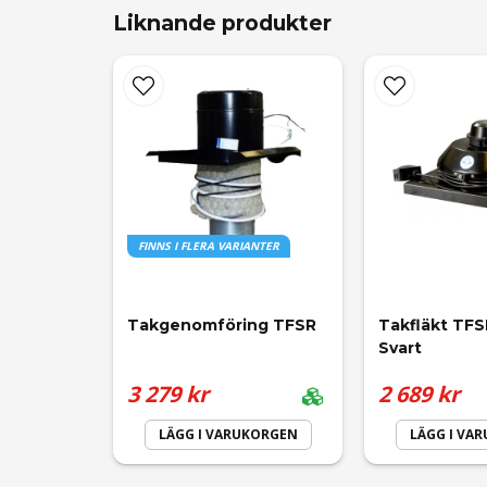
Liknande produkter
name
Namn
FINNS I FLERA VARIANTER
Ja, ni får publicera min fråga
Takgenomföring TFSR
Takfläkt TFS
Svart
3 279 kr
2 689 kr
LÄGG I VARUKORGEN
LÄGG I VA