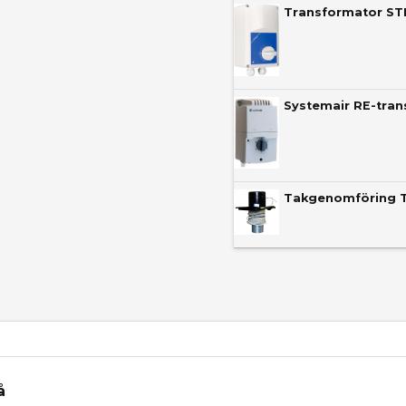
Transformator STR
Systemair RE-tra
Takgenomföring 
å