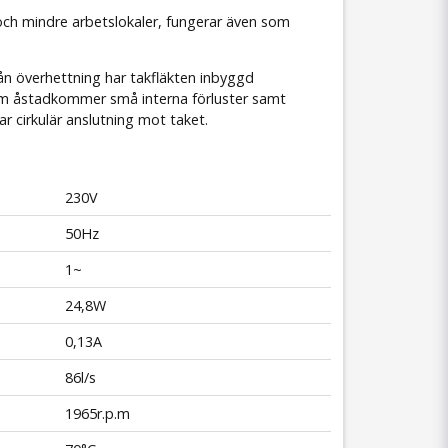
och mindre arbetslokaler, fungerar även som
rån överhettning har takfläkten inbyggd
som åstadkommer små interna förluster samt
r cirkulär anslutning mot taket.
230V
50Hz
1~
24,8W
0,13A
86l/s
1965r.p.m