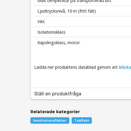
Max temperatur på transporterad luft
Ljudtrycksnivå, 10 m (fritt fält)
Vikt
Isolationsklass
Kapslingsklass, motor
Ladda ner produktens datablad genom att
klicka
Ställ en produktfråga
Relaterade kategorier
question
Fråga oss något om denna produkten...
Ventilationsfläktar
Takfläkt