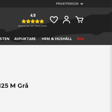
4.8
Baserat på
5267 recensioner
STEN
AVFUKTARE
HEM & HUSHÅLL
REA
125 M Grå