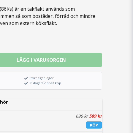
(86l/s) är en takfläkt används som
trymmen så som bostäder, förråd och mindre
även som extern köksfläkt.
LÄGG I VARUKORGEN
Stort eget lager
30 dagars öppet köp
hör
696 kr
589 kr
KÖP