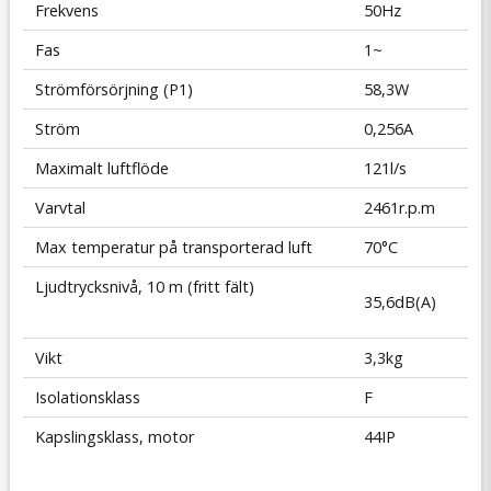
Frekvens
50Hz
Fas
1~
Strömförsörjning (P1)
58,3W
Ström
0,256A
Maximalt luftflöde
121l/s
Varvtal
2461r.p.m
Max temperatur på transporterad luft
70°C
Ljudtrycksnivå, 10 m (fritt fält)
35
,6dB(A)
Vikt
3,3kg
Isolationsklass
F
Kapslingsklass, motor
44IP