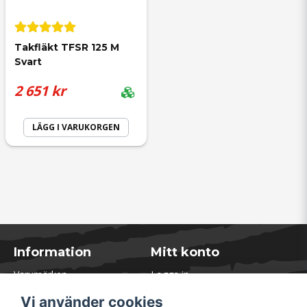
Takfläkt TFSR 125 M 
Svart
2 651 kr
LÄGG I VARUKORGEN
Information
Mitt konto
Varumärken
Logga in
Blogg
Registrera dig
Vi använder cookies
Kontakta oss
Glömt lösenord?