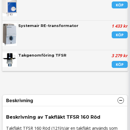
KÖP
1 433 kr
Systemair RE-transformator
KÖP
3 279 kr
Takgenomföring TFSR
KÖP
Beskrivning
Beskrivning av Takfläkt TFSR 160 Röd
Takfläkt TFSR 160
Röd (121l/s)
är en takfläkt används som