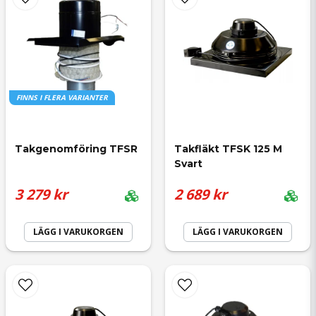
name
Namn
FINNS I FLERA VARIANTER
email
Mejladress
Takgenomföring TFSR
Takfläkt TFSK 125 M 
Svart
3 279 kr
2 689 kr
Ja, ni får publicera min fråga
LÄGG I VARUKORGEN
LÄGG I VARUKORGEN