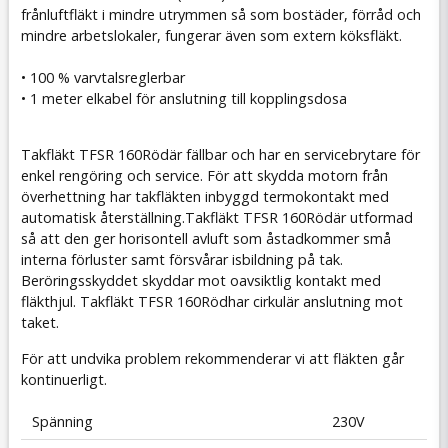
frånluftfläkt i mindre utrymmen så som bostäder, förråd och
mindre arbetslokaler, fungerar även som extern köksfläkt.
• 100 % varvtalsreglerbar
• 1 meter elkabel för anslutning till kopplingsdosa
Takfläkt TFSR
160
Röd
är fällbar och har en servicebrytare för
enkel rengöring och service. För att skydda motorn från
överhettning har takfläkten inbyggd termokontakt med
automatisk återställning.Takfläkt TFSR
160
Röd
är utformad
så att den ger horisontell avluft som åstadkommer små
interna förluster samt försvårar isbildning på tak.
Beröringsskyddet skyddar mot oavsiktlig kontakt med
fläkthjul. Takfläkt TFSR
160
Röd
har cirkulär anslutning mot
taket.
För att undvika problem rekommenderar vi att fläkten går
kontinuerligt.
Spänning
230V