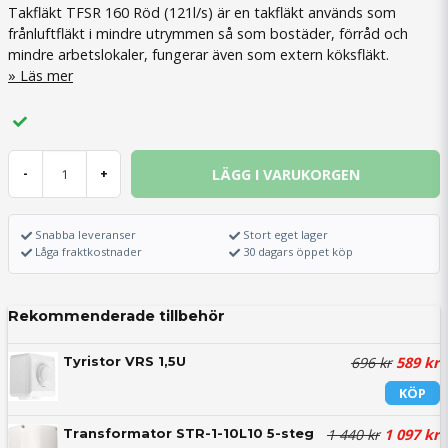
Takfläkt TFSR 160 Röd (121l/s) är en takfläkt används som
frånluftfläkt i mindre utrymmen så som bostäder, förråd och
mindre arbetslokaler, fungerar även som extern köksfläkt.
Läs mer
LÄGG I VARUKORGEN
-
+
Snabba leveranser
Stort eget lager
Låga fraktkostnader
30 dagars öppet köp
Rekommenderade tillbehör
696 kr
589 kr
Tyristor VRS 1,5U
KÖP
1 440 kr
1 097 kr
Transformator STR-1-10L10 5-steg