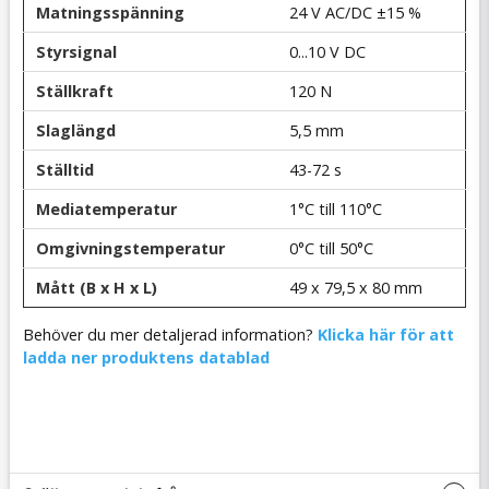
Matningsspänning
24 V AC/DC ±15 %
Styrsignal
0...10 V DC
Ställkraft
120 N
Slaglängd
5,5 mm
Ställtid
43-72 s
Mediatemperatur
1°C till 110°C
Omgivningstemperatur
0°C till 50°C
Mått (B x H x L)
49 x 79,5 x 80 mm
Behöver du mer detaljerad information?
Klicka här för att
ladda ner produktens datablad