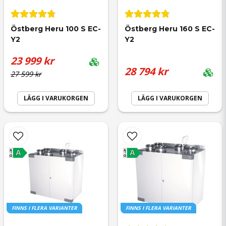
Ja, ni får publicera min fråga
Östberg Heru 100 S EC-
Östberg Heru 160 S EC-
Y2
Y2
23 999 kr
28 794 kr
27 599 kr
LÄGG I VARUKORGEN
LÄGG I VARUKORGEN
Skicka fråga
A
A
A
A
G
G
FINNS I FLERA VARIANTER
FINNS I FLERA VARIANTER