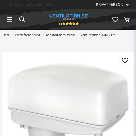
🏆 Störst på ventilation
4.8
Hem
Värmeåtervinning
Kanalvärmare/Kylare
Ventilställdon AXM 217S