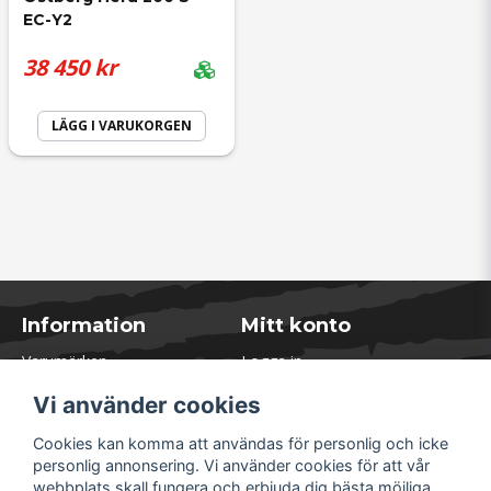
EC-Y2
38 450 kr
LÄGG I VARUKORGEN
Information
Mitt konto
Varumärken
Logga in
Blogg
Registrera dig
Vi använder cookies
Kontakta oss
Glömt lösenord?
Presentkort
Cookies kan komma att användas för personlig och icke
Öppettider Lager
personlig annonsering. Vi använder cookies för att vår
Om Soliduct
webbplats skall fungera och erbjuda dig bästa möjliga