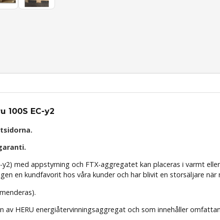
ru 100S EC-y2
tsidorna.
garanti.
2) med appstyrning och FTX-aggregatet kan placeras i varmt eller 
n en kundfavorit hos våra kunder och har blivit en storsäljare när nä
mmenderas).
n av HERU energiåtervinningsaggregat och som innehåller omfattand