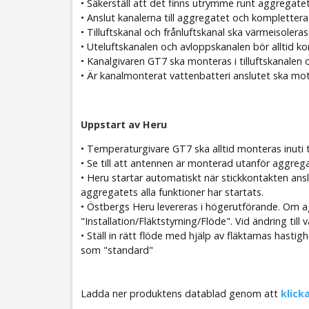
• Säkerställ att det finns utrymme runt aggregatet
• Anslut kanalerna till aggregatet och komplettera
• Tilluftskanal och frånluftskanal ska värmeisoleras
• Uteluftskanalen och avloppskanalen bör alltid ko
• Kanalgivaren GT7 ska monteras i tilluftskanalen
• Är kanalmonterat vattenbatteri anslutet ska mot
Uppstart av Heru
• Temperaturgivare GT7 ska alltid monteras inuti til
• Se till att antennen är monterad utanför aggrega
• Heru startar automatiskt när stickkontakten ansl
aggregatets alla funktioner har startats.
• Östbergs Heru levereras i högerutförande. Om
"Installation/Fläktstyrning/Flöde". Vid ändring til
• Ställ in rätt flöde med hjälp av fläktarnas hastig
som "standard"
Ladda ner produktens datablad genom att
klicka