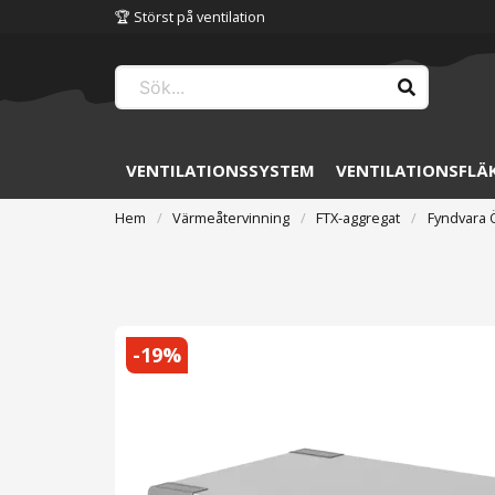
🏆 Störst på ventilation
VENTILATIONSSYSTEM
VENTILATIONSFLÄ
Hem
Värmeåtervinning
FTX-aggregat
Fyndvara 
-
19
%