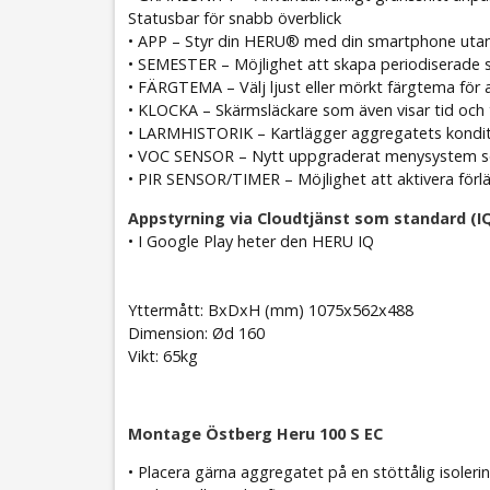
Statusbar för snabb överblick
• APP – Styr din HERU® med din smartphone utan at
• SEMESTER – Möjlighet att skapa periodiserad
• FÄRGTEMA – Välj ljust eller mörkt färgtema för 
• KLOCKA – Skärmsläckare som även visar tid och
• LARMHISTORIK – Kartlägger aggregatets konditi
• VOC SENSOR – Nytt uppgraderat menysystem so
• PIR SENSOR/TIMER – Möjlighet att aktivera förlän
Appstyrning via Cloudtjänst som standard (
• I Google Play heter den HERU IQ
Yttermått: BxDxH (mm) 1075x562x488
Dimension: Ød 160
Vikt: 65kg
Montage Östberg Heru 100 S EC
• Placera gärna aggregatet på en stöttålig isoler