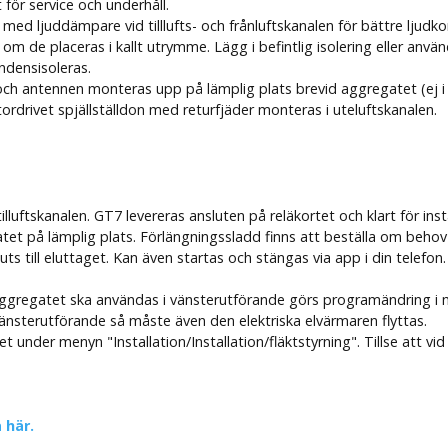
 för service och underhåll.
 med ljuddämpare vid tilllufts- och frånluftskanalen för bättre ljudk
 om de placeras i kallt utrymme. Lägg i befintlig isolering eller anvä
ndensisoleras.
 och antennen monteras upp på lämplig plats brevid aggregatet (ej 
ordrivet spjällställdon med returfjäder monteras i uteluftskanalen.
luftskanalen. GT7 levereras ansluten på reläkortet och klart för insta
tet på lämplig plats. Förlängningssladd finns att beställa om behov 
uts till eluttaget. Kan även startas och stängas via app i din telefo
 aggregatet ska användas i vänsterutförande görs programändring
l vänsterutförande så måste även den elektriska elvärmaren flyttas.
het under menyn "Installation/Installation/fläktstyrning". Tillse att v
 här.