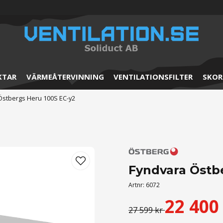
KTAR
VÄRMEÅTERVINNING
VENTILATIONSFILTER
SKOR
Östbergs Heru 100S EC-y2
Fyndvara Östb
Artnr:
6072
22 400
27 599 kr