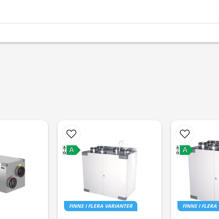
email
Mejladress
A
A
A
A
G
G
FINNS I FLERA VARIANTER
FINNS I FLERA