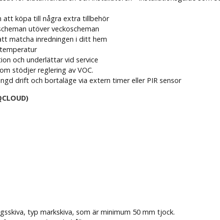
t köpa till några extra tillbehör
e scheman utöver veckoscheman
att matcha inredningen i ditt hem
 temperatur
on och underlättar vid service
m stödjer reglering av VOC.
gd drift och bortaläge via extern timer eller PIR sensor
IQCLOUD)
ingsskiva, typ markskiva, som är minimum 50 mm tjock.