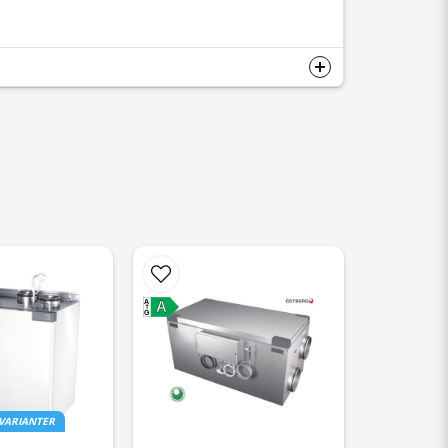
A
A
G
 VARIANTER