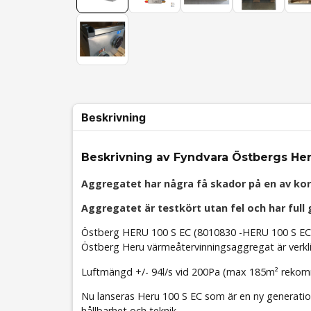
Beskrivning
Beskrivning av Fyndvara Östbergs He
Aggregatet har några få skador på en av kor
Aggregatet är testkört utan fel och har full 
Östberg HERU 100 S EC (8010830 -HERU 100 S EC-y
Östberg Heru värmeåtervinningsaggregat är verklige
Luftmängd +/- 94l/s vid 200Pa (max 185m² reko
Nu lanseras Heru 100 S EC som är en ny generatio
hållbarhet och teknik.