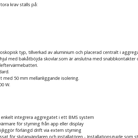
tora krav ställs på:
skopisk typ, tillverkad av aluminium och placerad centralt i aggreg
thjul med bakåtböjda skovlar.som är anslutna med snabbkontakter och
leftervärmebatteri.
dard.
låt med 50 mm mellanliggande isolering.
00 W.
 enkelt integrera aggregatet i ett BMS system
ärmare för styrning från app eller display
ggör förlängd drift via extern styrning
t för slutanvändaren och installatören - Installationsguide som ste