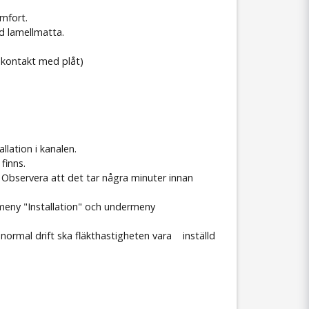
omfort.
nd lamellmatta.
i kontakt med plåt)
llation i kanalen.
finns.
n. Observera att det tar några minuter innan
 i meny "Installation" och undermeny
id normal drift ska fläkthastigheten vara inställd