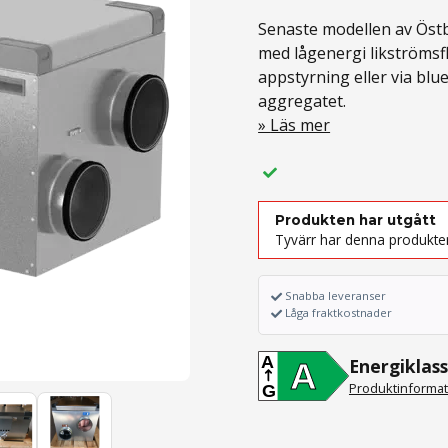
Senaste modellen av Öst
med lågenergi likströms
appstyrning eller via blue
aggregatet.
Läs mer
Produkten har utgått
Tyvärr har denna produkten
Snabba leveranser
Låga fraktkostnader
A
Energiklass
A
Produktinformat
G