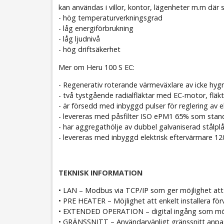
kan användas i villor, kontor, lägenheter m.m där s
- hög temperaturverkningsgrad
- låg energiförbrukning
- låg ljudnivå
- hög driftsäkerhet
Mer om Heru 100 S EC:
- Regenerativ roterande värmeväxlare av icke hygro
- två tystgående radialfläktar med EC-motor, fläk
- är försedd med inbyggd pulser för reglering av e
- levereras med påsfilter ISO ePM1 65% som stan
- har aggregathölje av dubbel galvaniserad stålp
- levereras med inbyggd elektrisk eftervärmare 12
TEKNISK INFORMATION
• LAN – Modbus via TCP/IP som ger möjlighet att
• PRE HEATER – Möjlighet att enkelt installera förv
• EXTENDED OPERATION – digital ingång som möjli
• GRÄNSSNITT – Användarvänligt gränssnitt anpassa