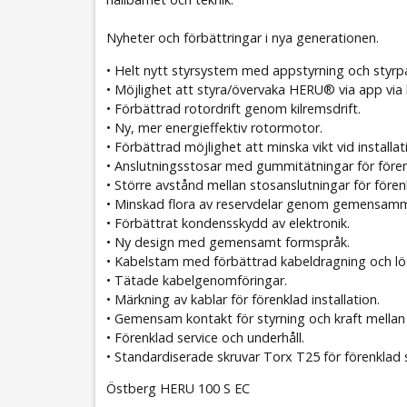
Nyheter och förbättringar i nya generationen.
• Helt nytt styrsystem med appstyrning och styrp
• Möjlighet att styra/övervaka HERU® via app via 
• Förbättrad rotordrift genom kilremsdrift.
• Ny, mer energieffektiv rotormotor.
• Förbättrad möjlighet att minska vikt vid install
• Anslutningsstosar med gummitätningar för före
• Större avstånd mellan stosanslutningar för före
• Minskad flora av reservdelar genom gemensamma
• Förbättrat kondensskydd av elektronik.
• Ny design med gemensamt formspråk.
• Kabelstam med förbättrad kabeldragning och lösa
• Tätade kabelgenomföringar.
• Märkning av kablar för förenklad installation.
• Gemensam kontakt för styrning och kraft mellan
• Förenklad service och underhåll.
• Standardiserade skruvar Torx T25 för förenklad s
Östberg HERU 100 S EC