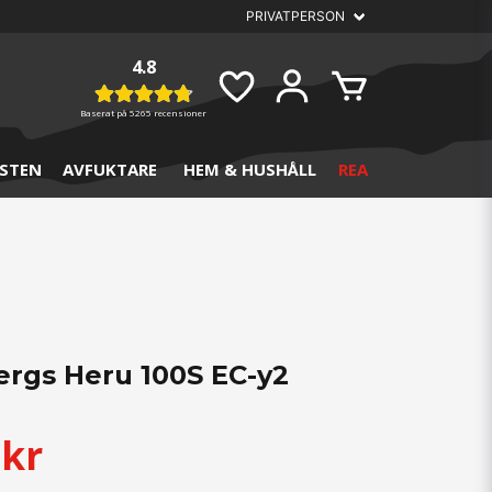
4.8
Baserat på
5265 recensioner
STEN
AVFUKTARE
HEM & HUSHÅLL
REA
ergs Heru 100S EC-y2
 kr