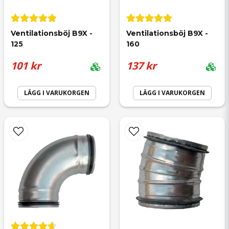
Mejladress
Ventilationsböj B9X - 
Ventilationsböj B9X - 
125
160
101 kr
137 kr
Ja, ni får publicera min fråga
LÄGG I VARUKORGEN
LÄGG I VARUKORGEN
Skicka fråga