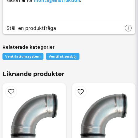
Klicka här för
montageinstruktion
.
Ställ en produktfråga
Relaterade kategorier
Ventilationssystem
Ventilationsböj
question
Fråga oss något om denna produkten...
Liknande produkter
name
Namn
email