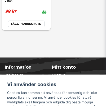
-160
99 kr
LÄGG I VARUKORGEN
Information
Mitt konto
Varumärken
Logga in
Blogg
Registrera dig
Vi använder cookies
Kontakta oss
Glömt lösenord?
Presentkort
Cookies kan komma att användas för personlig och icke
Öppettider Lager
personlig annonsering. Vi använder cookies för att vår
Om Soliduct
webbplats skall fungera och erbjuda dig bästa möjliga
Soliduct & Ventilation.se