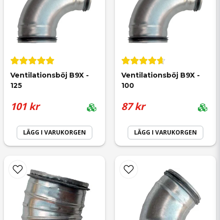
för 1 år sedan
email
Mejladress
Bo Göran
för 1 år sedan
Ventilationsböj B9X - 
Ventilationsböj B9X - 
125
100
Ja, ni får publicera min fråga
Anonym
101 kr
87 kr
för 1 år sedan
LÄGG I VARUKORGEN
LÄGG I VARUKORGEN
Göran
Skicka fråga
för 1 år sedan
Waldemar