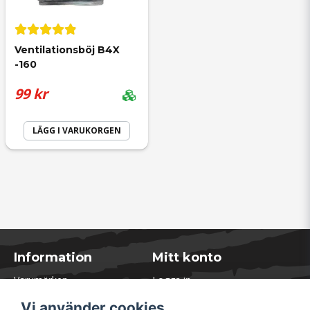
bygga vidare på ett befintligt kanalsystem.
Beställde öven några rör och reduktioner.
Ventilationsböj B4X 
-160
99 kr
LÄGG I VARUKORGEN
Information
Mitt konto
Varumärken
Logga in
Blogg
Registrera dig
Vi använder cookies
Kontakta oss
Glömt lösenord?