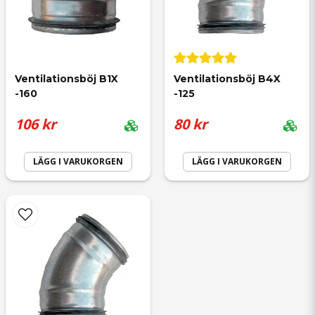
för 1 år sedan
Ventilationsböj B1X 
Ventilationsböj B4X 
Simon
-160
-125
för 2 år sedan
106 kr
80 kr
LÄGG I VARUKORGEN
LÄGG I VARUKORGEN
Anonym
för 2 år sedan
Jannice
för 3 år sedan
Bra passform och jag använde böjen för att