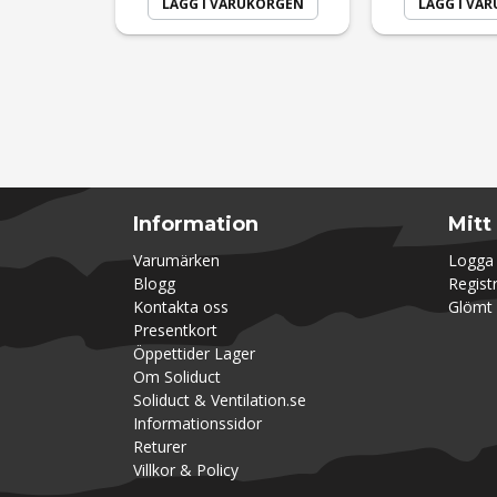
LÄGG I VARUKORGEN
LÄGG I VA
Information
Mitt
Varumärken
Logga 
Blogg
Regist
Kontakta oss
Glömt 
Presentkort
Öppettider Lager
Om Soliduct
Soliduct & Ventilation.se
Informationssidor
Returer
Villkor & Policy