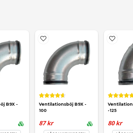
email
Mejladress
öj B9X - 
Ventilationsböj B9X - 
Ventilatio
100
-125
87 kr
80 kr