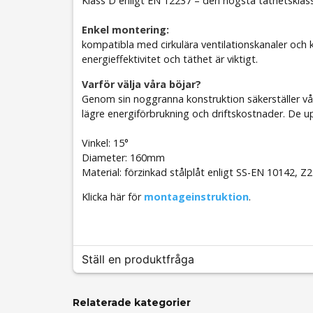
Klass D enligt EN 12237 – den högsta täthetsklas
Enkel montering:
kompatibla med cirkulära ventilationskanaler och k
energieffektivitet och täthet är viktigt.
Varför välja våra böjar?
Genom sin noggranna konstruktion säkerställer våra
lägre energiförbrukning och driftskostnader. De upp
Vinkel: 15°
Diameter: 160mm
Material: förzinkad stålplåt enligt SS-EN 10142, Z2
Klicka här för
montageinstruktion
.
Ställ en produktfråga
Relaterade kategorier
question