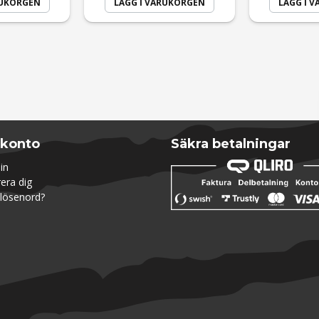
RUKORGEN
LÄGG I VARUKORGEN
LÄGG I 
Skicka fråga
 konto
Säkra betalningar
in
rera dig
lösenord?