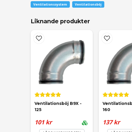
Fråga oss något om denna produkten...
Ventilationssystem
Ventilationsböj
Liknande produkter
name
Namn
Ja, ni får publicera min fråga
Ventilationsböj B9X - 
Ventilationsb
125
160
101 kr
137 kr