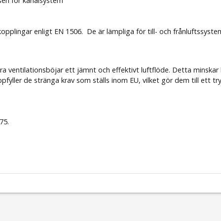
sen för kanalsystem
opplingar enligt EN 1506. De är lämpliga för till- och frånluftssyst
 ventilationsböjar ett jämnt och effektivt luftflöde. Detta minskar b
fyller de stränga krav som ställs inom EU, vilket gör dem till ett try
75.