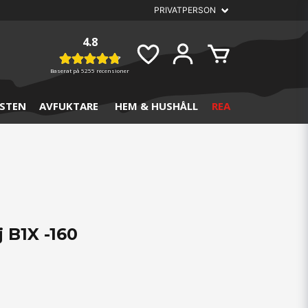
4.8
Baserat på
5255 recensioner
STEN
AVFUKTARE
HEM & HUSHÅLL
REA
 B1X -160