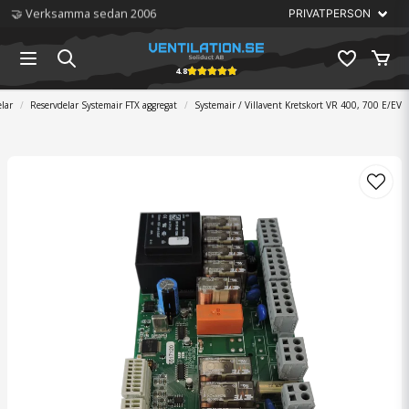
🏆 Störst på ventilation
4.8
elar
Reservdelar Systemair FTX aggregat
Systemair / Villavent Kretskort VR 400, 700 E/EV