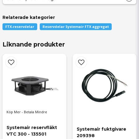
Relaterade kategorier
FTX-reservdelar
Reservdelar Systemair FTX aggregat
question
Fråga oss något om denna produkten...
Liknande produkter
name
Namn
email
Mejladress
Köp Mer - Betala Mindre
Systemair reservfläkt 
Systemair fuktgivare 
VTC 300 - 135501
209398