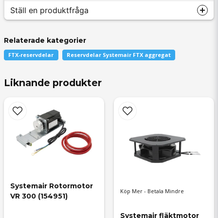
Ställ en produktfråga
Relaterade kategorier
FTX-reservdelar
Reservdelar Systemair FTX aggregat
question
Fråga oss något om denna produkten...
Liknande produkter
name
Namn
email
Systemair Rotormotor 
Mejladress
Köp Mer - Betala Mindre
VR 300 (154951)
Systemair fläktmotor 