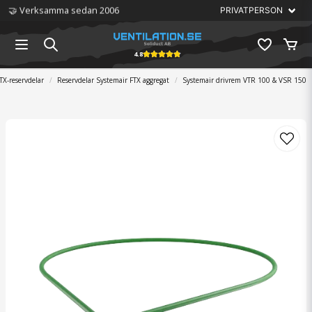
🤝 Verksamma sedan 2006
4.8
TX-reservdelar
Reservdelar Systemair FTX aggregat
Systemair drivrem VTR 100 & VSR 150