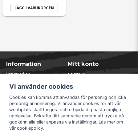
LÄGG I VARUKORGEN
Information
Mitt konto
Varumärken
Logga in
Blogg
Registrera dig
Vi använder cookies
Kontakta oss
Glömt lösenord?
Presentkort
Cookies kan komma att användas för personlig och icke
Öppettider Lager
personlig annonsering. Vi använder cookies för att vår
Om Soliduct
webbplats skall fungera och erbjuda dig bästa möjliga
Soliduct & Ventilation.se
upplevelse. Bekräfta ditt samtycke genom att trycka på
Informationssidor
godkänn alla eller anpassa via inställningar. Läs mer om
Returer
vår
cookiepolicy
.
Villkor & Policy