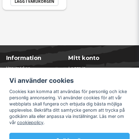
LÄGG I VARUKORGEN
Information
Mitt konto
Varumärken
Logga in
Blogg
Registrera dig
Vi använder cookies
Kontakta oss
Glömt lösenord?
Presentkort
Cookies kan komma att användas för personlig och icke
Öppettider Lager
personlig annonsering. Vi använder cookies för att vår
Om Soliduct
webbplats skall fungera och erbjuda dig bästa möjliga
Soliduct & Ventilation.se
upplevelse. Bekräfta ditt samtycke genom att trycka på
Informationssidor
godkänn alla eller anpassa via inställningar. Läs mer om
Returer
vår
cookiepolicy
.
Villkor & Policy