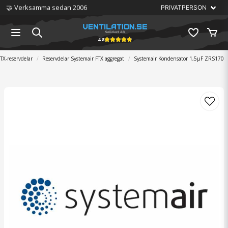
🤝 Verksamma sedan 2006
4.8
TX-reservdelar
Reservdelar Systemair FTX aggregat
Systemair Kondensator 1,5µF ZRS170