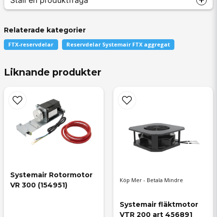
Relaterade kategorier
FTX-reservdelar
Reservdelar Systemair FTX aggregat
question
Fråga oss något om denna produkten...
Liknande produkter
name
Namn
email
Systemair Rotormotor 
Mejladress
Köp Mer - Betala Mindre
VR 300 (154951)
Systemair fläktmotor 
VTR 200 art 456891