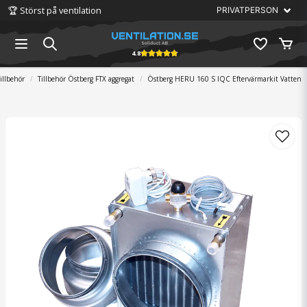
🏆 Störst på ventilation
4.8
illbehör
Tillbehör Östberg FTX aggregat
Östberg HERU 160 S IQC Eftervärmarkit Vatten