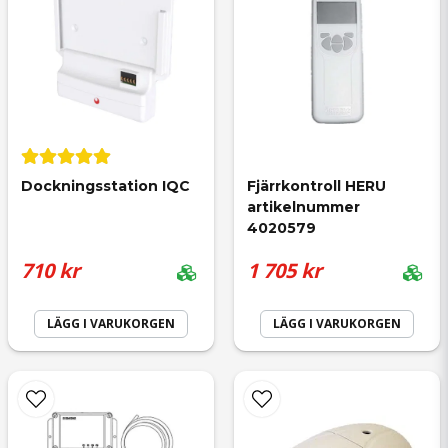
email
Mejladress
Dockningsstation IQC
Fjärrkontroll HERU 
artikelnummer 
Ja, ni får publicera min fråga
4020579
710 kr
1 705 kr
LÄGG I VARUKORGEN
LÄGG I VARUKORGEN
Skicka fråga