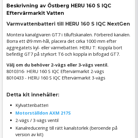
Beskrivning av Östberg HERU 160 S IQC
Eftervärmarkit Vatten
Varmvattenbatteri till HERU 160 S IQC NextGen
Montera kanalgivaren GT7 i tilluftskanalen. Förbered kanalen.
Borra ett Ø9 mm-hål, placera det cirka 1000 mm efter
aggregatets kyl- eller värmebatteri. HERU T: Koppla bort
befintlig GT7 på styrkort T6 och koppla in bifogad GT7.
Välj om du behöver 2-vägs eller 3-vägs ventil.
8010316- HERU 160 S IQC Eftervärmarkit 2-vägs
8010433 - HERU 160 S IQC Eftervärmarkit 3-vägs
Detta kit innehåller:
Kylvattenbatteri
Motorställdon AXM 217S
2-vägs / 3-vägs ventil
Kanalreducering till rätt kanalstorlek (beroende på
version av kit)