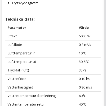
Frysskyddsgivare
Tekniska data:
Parameter
Värde
Effekt
5000 W
Luftflöde
0.2 m³/s
Lufttemperatur in
10°C
Lufttemperatur ut
30,5°C
Tryckfall (luft)
33Pa
Vattenflöde
0.10 l/s
Vattenhastighet
0.86 m/s
Vattentemperatur framledning
60°C
Vattentemperatur retur
40°C