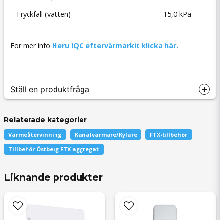
Tryckfall (vatten)
15,0 kPa
För mer info
Heru IQC eftervärmarkit klicka här.
Ställ en produktfråga
Relaterade kategorier
Värmeåtervinning
Kanalvärmare/Kylare
FTX-tillbehör
question
Fråga oss något om denna produkten...
Tillbehör Östberg FTX aggregat
Liknande produkter
name
Namn