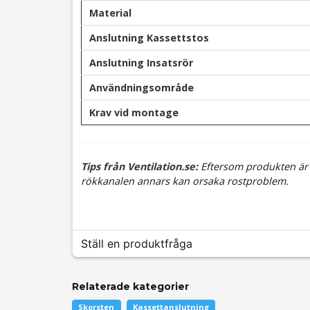
Material
Anslutning Kassettstos
Anslutning Insatsrör
Användningsområde
Krav vid montage
Tips från Ventilation.se:
Eftersom produkten är t
rökkanalen annars kan orsaka rostproblem.
Ställ en produktfråga
Relaterade kategorier
question
Fråga oss något om denna produkten...
Skorsten
Kassettanslutning