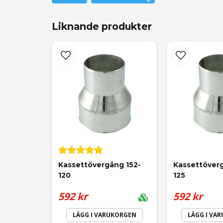
Liknande produkter
name
Namn
Ja, ni får publicera min fråga
Kassettövergång 152-
Kassettöver
120
125
592 kr
592 kr
LÄGG I VARUKORGEN
LÄGG I VA