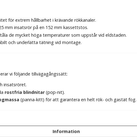
tet för extrem hållbarhet i krävande rökkanaler.
5 mm insatsrör på en 152 mm kassettstos.
 tåla de mycket höga temperaturer som uppstår vid eldstaden.
abilt och underlätta tätning vid montage.
ar vi följande tillvägagångssätt:
 insatsröret.
nda
rostfria blindnitar
(pop-nit).
ogmassa
(panna-kitt) för att garantera en helt rök- och gastät fog.
Information