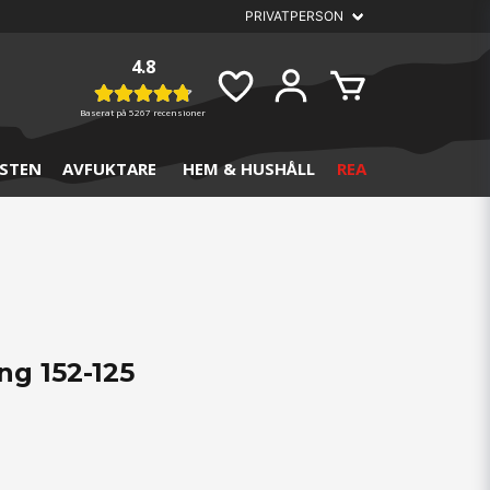
4.8
Baserat på
5267 recensioner
STEN
AVFUKTARE
HEM & HUSHÅLL
REA
ng 152-125