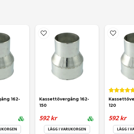
email
Mejladress
gång 162-
Kassettövergång 162-
Kassettöve
150
120
592 kr
592 kr
RUKORGEN
LÄGG I VARUKORGEN
LÄGG I 