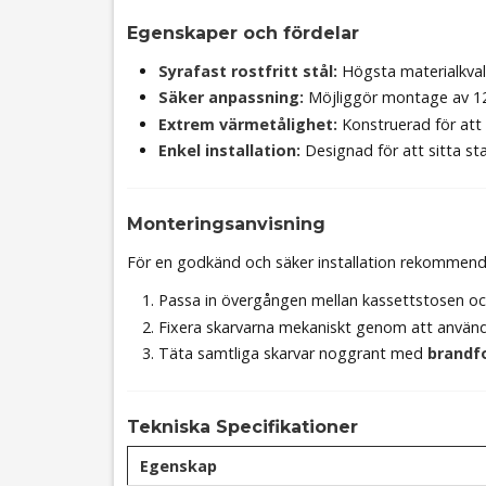
Egenskaper och fördelar
Syrafast rostfritt stål:
Högsta materialkvali
Säker anpassning:
Möjliggör montage av 12
Extrem värmetålighet:
Konstruerad för att
Enkel installation:
Designad för att sitta st
Monteringsanvisning
För en godkänd och säker installation rekommender
Passa in övergången mellan kassettstosen och
Fixera skarvarna mekaniskt genom att anvä
Täta samtliga skarvar noggrant med
brandf
Tekniska Specifikationer
Egenskap