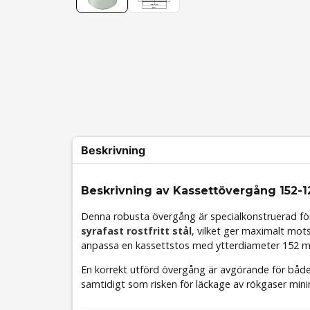
Beskrivning
Beskrivning av Kassettövergång 152-1
Denna robusta övergång är specialkonstruerad för a
syrafast rostfritt stål
, vilket ger maximalt mot
anpassa en kassettstos med ytterdiameter 152 mm
En korrekt utförd övergång är avgörande för både 
samtidigt som risken för läckage av rökgaser min