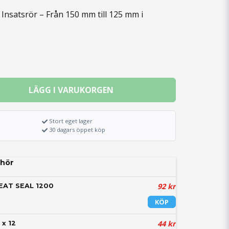
 Insatsrör – Från 150 mm till 125 mm i
LÄGG I VARUKORGEN
Stort eget lager
30 dagars öppet köp
hör
92 kr
EAT SEAL 1200
KÖP
44 kr
 x 12