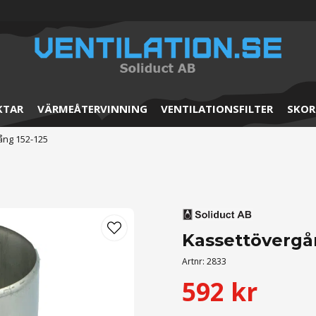
KTAR
VÄRMEÅTERVINNING
VENTILATIONSFILTER
SKOR
ång 152-125
Kassettövergå
Artnr:
2833
592 kr