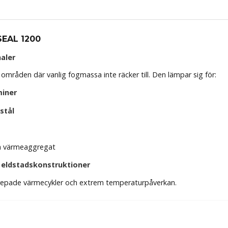
SEAL 1200
aler
områden där vanlig fogmassa inte räcker till. Den lämpar sig för:
miner
stål
h värmeaggregat
eldstadskonstruktioner
pprepade värmecykler och extrem temperaturpåverkan.