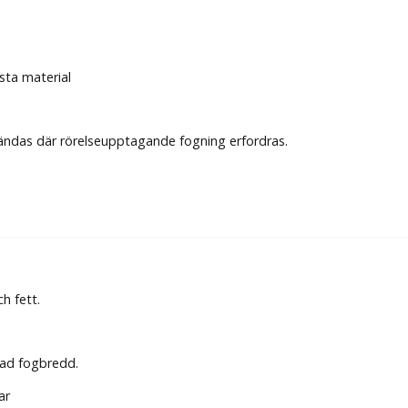
sta material
nvändas där rörelseupptagande fogning erfordras.
ch fett.
kad fogbredd.
ar