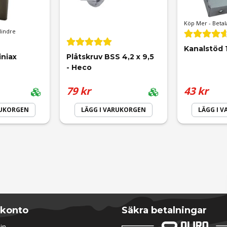
Köp Mer - Betal
Mindre
l övermålningsbar.
Kanalstöd 
niax
Plåtskruv BSS 4,2 x 9,5 
- Heco
79 kr
43 kr
Skicka fråga
RUKORGEN
LÄGG I VARUKORGEN
LÄGG I 
 på temperatur, luftfuktighet och fogens dimensioner. När fogen är 
enderas
 konto
Säkra betalningar
in