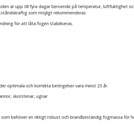
iden är upp till fyra dagar beroende på temperatur, luftfuktighet o
otståndskraftig som möjligt rekommenderas
dning för att låta fogen stabiliseras.
der optimala och korrekta betingelser vara minst 25 år.
annor, skorstenar, ugnar
 alla som behöver en riktigt robust och brandbeständig fogmassa fö