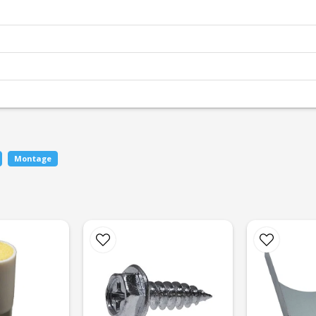
n
Montage
email
Mejladress
dan