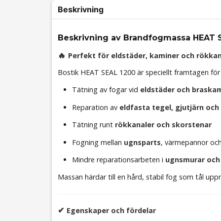
Beskrivning
Beskrivning av Brandfogmassa HEAT 
🔥
Perfekt för eldstäder, kaminer och rökkan
Bostik HEAT SEAL 1200 är speciellt framtagen för 
Tätning av fogar vid
eldstäder och braska
Reparation av
eldfasta tegel, gjutjärn och 
Tätning runt
rökkanaler och skorstenar
Fogning mellan
ugnsparts
, värmepannor oc
Mindre reparationsarbeten i
ugnsmurar och 
Massan härdar till en hård, stabil fog som tål u
✔
Egenskaper och fördelar