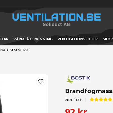
KTAR
VÄRMEÅTERVINNING
VENTILATIONSFILTER
SKOR
sa HEAT SEAL 1200
Brandfogmass
Artnr:
1134
92 kr