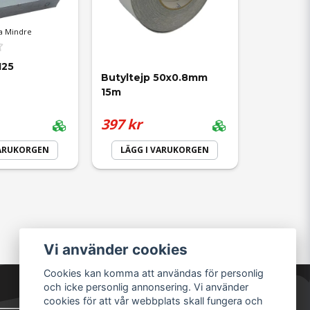
a Mindre
125
Butyltejp 50x0.8mm 
15m
397 kr
VARUKORGEN
LÄGG I VARUKORGEN
härdad kan man börja elda. För att fogen ska
Vi använder cookies
Cookies kan komma att användas för personlig
och icke personlig annonsering. Vi använder
cookies för att vår webbplats skall fungera och