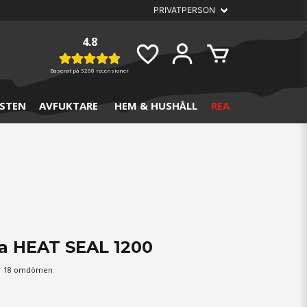
4.8
Baserat på
5268 recensioner
STEN
AVFUKTARE
HEM & HUSHÅLL
REA
a HEAT SEAL 1200
18 omdömen