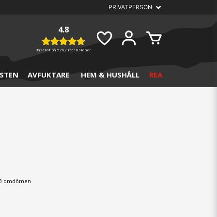
4.8
Baserat på
5262 recensioner
STEN
AVFUKTARE
HEM & HUSHÅLL
REA
3 omdömen