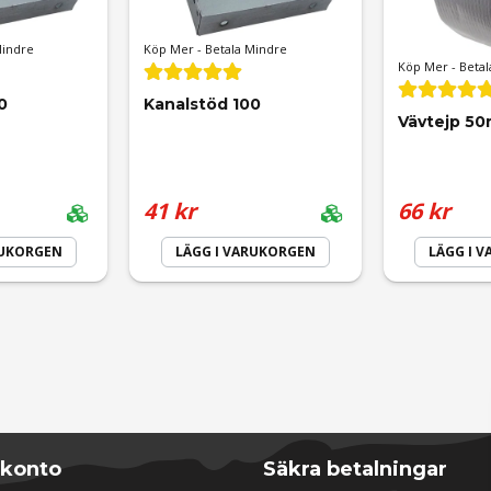
Mindre
Köp Mer - Betala Mindre
Köp Mer - Betal
0
Kanalstöd 100
Vävtejp 5
41 kr
66 kr
Skicka fråga
RUKORGEN
LÄGG I VARUKORGEN
LÄGG I 
 konto
Säkra betalningar