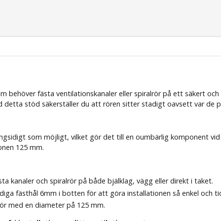
behöver fästa ventilationskanaler eller spiralrör på ett säkert och pr
 detta stöd säkerställer du att rören sitter stadigt oavsett var de p
ngsidigt som möjligt, vilket gör det till en oumbärlig komponent vi
ionen 125 mm.
ta kanaler och spiralrör på både bjälklag, vägg eller direkt i taket.
iga fästhål 6mm i botten för att göra installationen så enkel och ti
srör med en diameter på 125 mm.