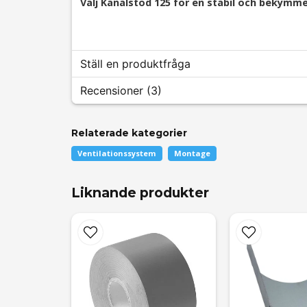
Välj Kanalstöd 125 för en stabil och bekymmer
Ställ en produktfråga
Recensioner (3)
question
Fråga oss något om denna produkten...
Relaterade kategorier
Lars Gunnar
Ventilationssystem
Montage
för 4 månader sedan
Liknande produkter
name
Namn
Anonym
för 9 månader sedan