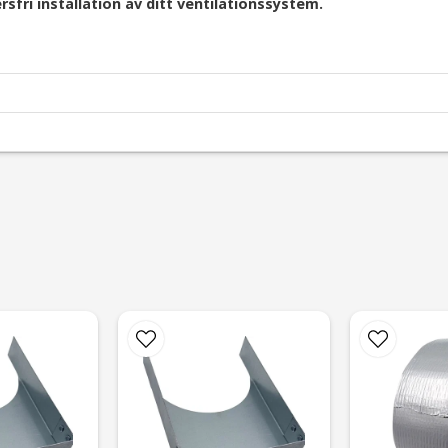
sfri installation av ditt ventilationssystem.
email
Mejladress