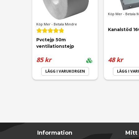
Djelan
Ja, ni får publicera min fråga
för 1 år sedan
Köp Mer - Betala 
Köp Mer - Betala Mindre
Kanalstöd 16
Pvctejp 50m 
ventilationstejp
85 kr
48 kr
LÄGG I VARUKORGEN
LÄGG I VA
Information
Mitt