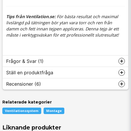
Tips från Ventilation.se:
För bästa resultat och maximal
livslängd på tätningen bör ytan vara torr och ren från
damm och fett innan tejpen appliceras. Denna tejp är ett
måste i verktygsväskan för ett professionellt slutresultat!
Frågor & Svar (1)
Ställ en produktfråga
Recensioner (6)
Fredrik frågade
för 6 månader sedan
Kan man tejpa vid minusgrader?
Relaterade kategorier
question
Fråga oss något om denna produkten...
Butiken svarade
Anonym
Ventilationssystem
Montage
Hej
för 10 månader sedan
Liknande produkter
Ja man kan men det är absolut inte optimalt då tejpen
En mycket bra produkt.