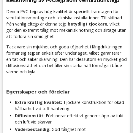
Beskrivning av Pvctejp 50m ventilationstejp
Denna PVC-tejp av hög kvalitet är speciellt framtagen för
ventilationsmontage och tekniska installationer. Till skillnad
från vanlig eltejp är denna tejp
betydligt tjockare
, vilket
gör den extremt tålig mot mekanisk nötning och slitage utan
att förlora sin smidighet.
Tack vare sin mjukhet och goda töjbarhet i längdriktningen
formar sig tejpen enkelt efter underlaget, vilket garanterar
en tät och säker skarvning. Den har dessutom en mycket god
diffusionstäthet och behåller sin starka häftförmåga i både
värme och kyla.
Egenskaper och fördelar
Extra kraftig kvalitet:
Tjockare konstruktion för ökad
hållbarhet vid tuff hantering.
Diffusionstät:
Förhindrar effektivt genomsläpp av fukt
och luft vid skarvar.
Väderbeständig:
God tålighet mot