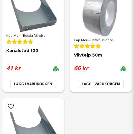
för 1 år sedan
Skicka fråga
Kenth
Köp Mer - Betala Mindre
Köp Mer - Betala Mindre
för 1 år sedan
Kanalstöd 100
Vävtejp 50m
Anonym
41 kr
66 kr
för 1 år sedan
LÄGG I VARUKORGEN
LÄGG I VARUKORGEN