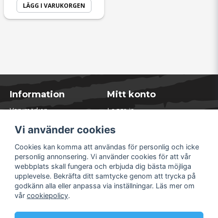
LÄGG I VARUKORGEN
Information
Mitt konto
Varumärken
Logga in
Blogg
Registrera dig
Vi använder cookies
Kontakta oss
Glömt lösenord?
Presentkort
Cookies kan komma att användas för personlig och icke
Öppettider Lager
personlig annonsering. Vi använder cookies för att vår
Om Soliduct
webbplats skall fungera och erbjuda dig bästa möjliga
Soliduct & Ventilation.se
upplevelse. Bekräfta ditt samtycke genom att trycka på
Informationssidor
godkänn alla eller anpassa via inställningar. Läs mer om
Returer
vår
cookiepolicy
.
Villkor & Policy