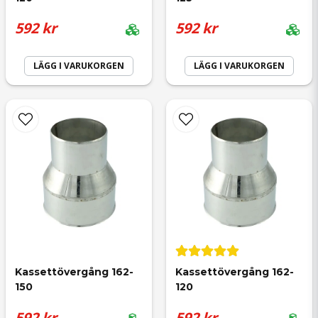
Ja, ni får publicera min fråga
Mycket bra förminskare i rostfritt stål till bra pris.
592 kr
592 kr
Johan
LÄGG I VARUKORGEN
LÄGG I VARUKORGEN
för 1 år sedan
Snabb leverans och överensstämmer med
beskrivningen
Skicka fråga
Kassettövergång 162-
Kassettövergång 162-
150
120
592 kr
592 kr