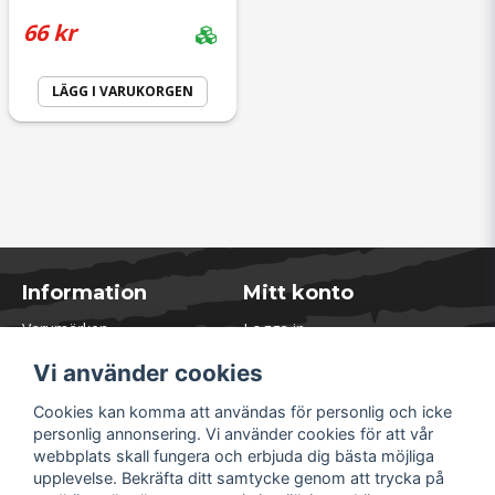
66 kr
LÄGG I VARUKORGEN
Information
Mitt konto
Varumärken
Logga in
Blogg
Registrera dig
Vi använder cookies
Kontakta oss
Glömt lösenord?
Presentkort
Cookies kan komma att användas för personlig och icke
Öppettider Lager
personlig annonsering. Vi använder cookies för att vår
Om Soliduct
webbplats skall fungera och erbjuda dig bästa möjliga
Soliduct & Ventilation.se
upplevelse. Bekräfta ditt samtycke genom att trycka på
Informationssidor