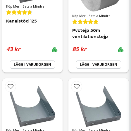
email
Köp Mer - Betala Mindre
Mejladress
Köp Mer - Betala Mindre
Kanalstöd 125
Pvctejp 50m 
ventilationstejp
Ja, ni får publicera min fråga
43 kr
85 kr
LÄGG I VARUKORGEN
LÄGG I VARUKORGEN
Skicka fråga
Köp Mer - Betala Mindre
Köp Mer - Betala Mindre