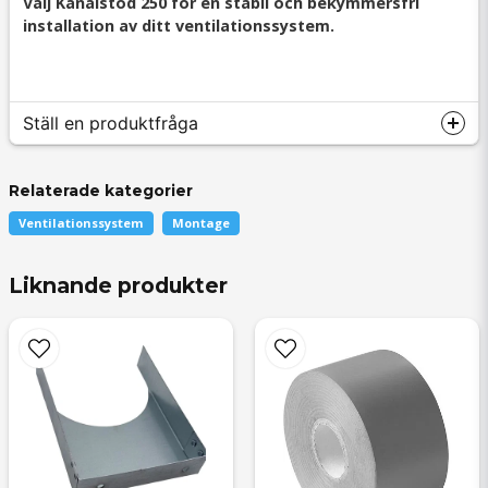
Välj Kanalstöd 250 för en stabil och bekymmersfri
installation av ditt ventilationssystem.
Ställ en produktfråga
Relaterade kategorier
Ventilationssystem
Montage
question
Fråga oss något om denna produkten...
Liknande produkter
name
Namn