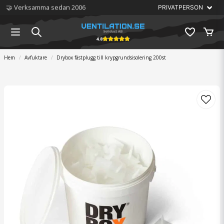
🏆 Störst på ventilation
4.8
Hem
Avfuktare
Drybox fästplugg till krypgrundsisolering 200st