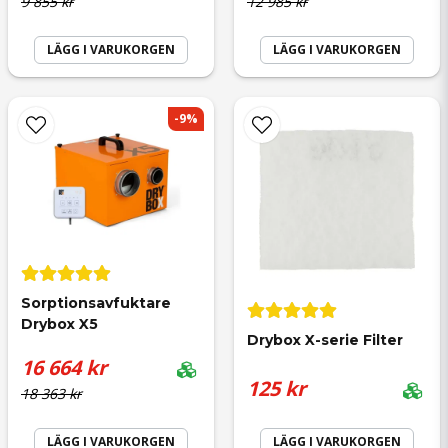
9 855 kr
12 985 kr
LÄGG I VARUKORGEN
LÄGG I VARUKORGEN
Skicka fråga
-9%
Sorptionsavfuktare 
Drybox X5
Drybox X-serie Filter
16 664 kr
125 kr
18 363 kr
LÄGG I VARUKORGEN
LÄGG I VARUKORGEN