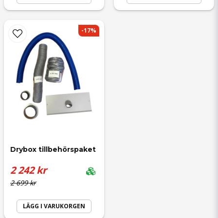
-17%
Drybox tillbehörspaket
2 242 kr
2 699 kr
LÄGG I VARUKORGEN