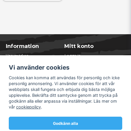
Information
Mitt konto
Varumärken
Logga in
Blogg
Registrera dig
Vi använder cookies
Kontakta oss
Glömt lösenord?
Presentkort
Cookies kan komma att användas för personlig och icke
Öppettider Lager
personlig annonsering. Vi använder cookies för att vår
Om Soliduct
webbplats skall fungera och erbjuda dig bästa möjliga
Soliduct & Ventilation.se
upplevelse. Bekräfta ditt samtycke genom att trycka på
Informationssidor
godkänn alla eller anpassa via inställningar. Läs mer om
Returer
vår
cookiepolicy
.
Villkor & Policy
Säkra betalningar
Godkänn alla