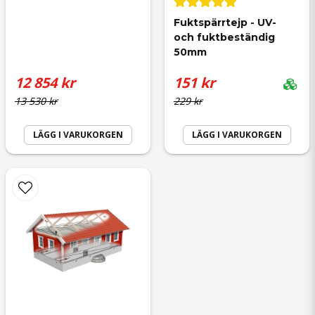
Fuktspärrtejp - UV- 
och fuktbeständig 
50mm
12 854 kr
151 kr
13 530 kr
229 kr
LÄGG I VARUKORGEN
LÄGG I VARUKORGEN