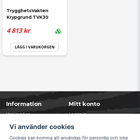
TrygghetsVakten 
Krypgrund TVK30
4 813 kr
LÄGG I VARUKORGEN
Information
Mitt konto
Varumärken
Logga in
Blogg
Registrera dig
Vi använder cookies
Kontakta oss
Glömt lösenord?
Presentkort
Cookies kan komma att användas för personlig och icke