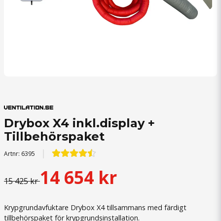
Drybox X4 inkl.display +
Tillbehörspaket
Artnr:
6395
14 654 kr
15 425 kr
Krypgrundavfuktare Drybox X4 tillsammans med färdigt
tillbehörspaket för krypgrundsinstallation.