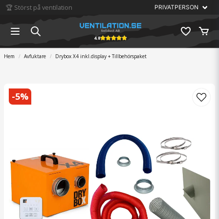
🏆 Störst på ventilation
4.8
Hem
Avfuktare
Drybox X4 inkl.display + Tillbehörspaket
-
5
%