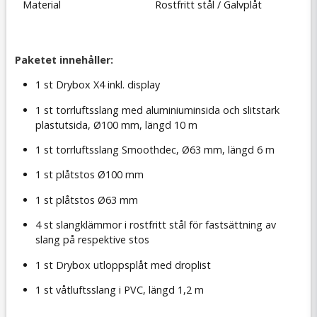
Material
Rostfritt stål / Galvplåt
Paketet innehåller:
1 st Drybox X4 inkl. display
1 st torrluftsslang med aluminiuminsida och slitstark
plastutsida, Ø100 mm, längd 10 m
1 st torrluftsslang Smoothdec, Ø63 mm, längd 6 m
1 st plåtstos Ø100 mm
1 st plåtstos Ø63 mm
4 st slangklämmor i rostfritt stål för fastsättning av
slang på respektive stos
1 st Drybox utloppsplåt med droplist
1 st våtluftsslang i PVC, längd 1,2 m