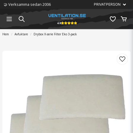
🏆 Störst på ventilation
4.8
Hem
Avfuktare
Drybox X-serie Filter Eko 3-pack