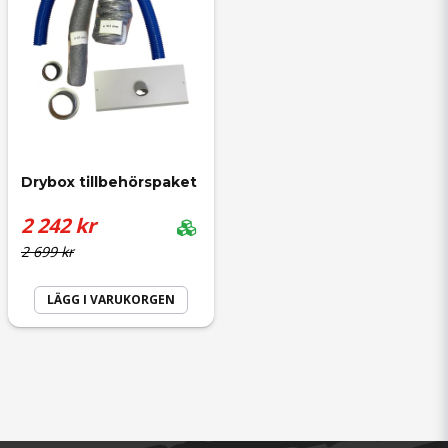
Lars-Göran
för 1 år sedan
Drybox tillbehörspaket
2 242 kr
2 699 kr
LÄGG I VARUKORGEN