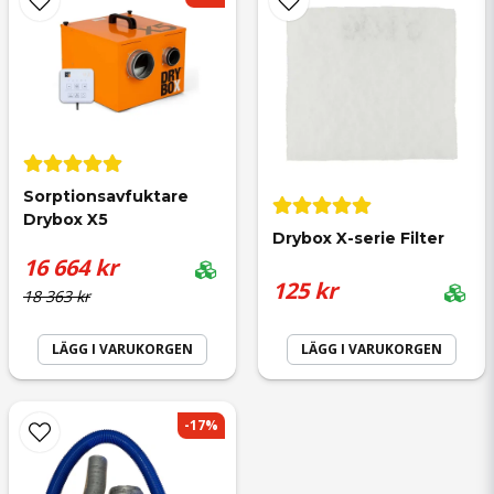
Björn Stefan
för 9 månader sedan
Gösta David
Sorptionsavfuktare 
Drybox X5
för 10 månader sedan
Drybox X-serie Filter
16 664 kr
Bara bra!
125 kr
18 363 kr
LÄGG I VARUKORGEN
LÄGG I VARUKORGEN
Gregor
för 1 år sedan
-17%
Enkelt, snabbt