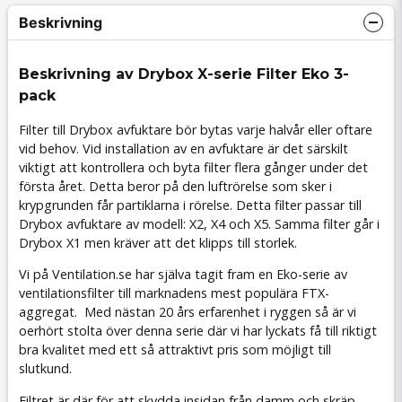
Beskrivning
Beskrivning av Drybox X-serie Filter Eko 3-
pack
Filter till Drybox avfuktare bör bytas varje halvår eller oftare
vid behov. Vid installation av en avfuktare är det särskilt
viktigt att kontrollera och byta filter flera gånger under det
första året. Detta beror på den luftrörelse som sker i
krypgrunden får partiklarna i rörelse. Detta filter passar till
Drybox avfuktare av modell: X2, X4 och X5. Samma filter går i
Drybox X1 men kräver att det klipps till storlek.
Vi på Ventilation.se har själva tagit fram en Eko-serie av
ventilationsfilter till marknadens mest populära FTX-
aggregat. Med nästan 20 års erfarenhet i ryggen så är vi
oerhört stolta över denna serie där vi har lyckats få till riktigt
bra kvalitet med ett så attraktivt pris som möjligt till
slutkund.
Filtret är där för att skydda insidan från damm och skräp.