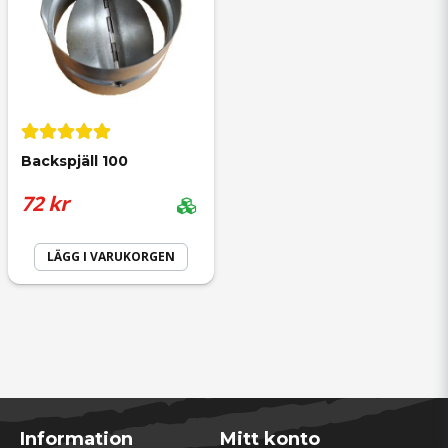
Lars
för 2 år sedan
Backspjäll 100
72 kr
LÄGG I VARUKORGEN
Information
Mitt konto