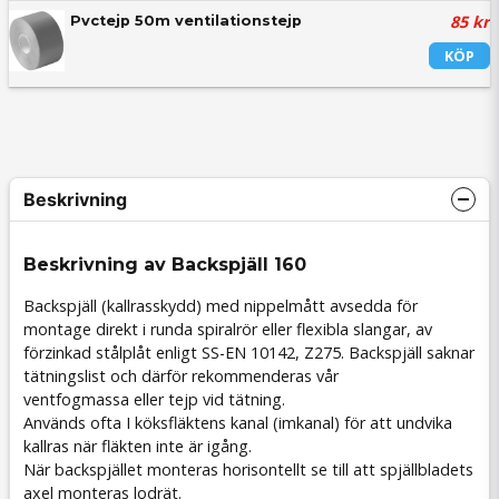
85 kr
Pvctejp 50m ventilationstejp
KÖP
Beskrivning
Beskrivning av Backspjäll 160
Backspjäll (kallrasskydd) med nippelmått avsedda för
montage direkt i runda spiralrör eller flexibla slangar, av
förzinkad stålplåt enligt SS-EN 10142, Z275. Backspjäll saknar
tätningslist och därför rekommenderas vår
ventfogmassa eller tejp vid tätning.
Används ofta I köksfläktens kanal (imkanal) för att undvika
kallras när fläkten inte är igång.
När backspjället monteras horisontellt se till att spjällbladets
axel monteras lodrät.