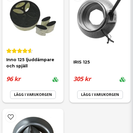
Skicka fråga
Stefan
för 2 år sedan
Fungerar perfekt
Inno 125 ljuddämpare 
Inge
IRIS 125
och spjäll
för 2 år sedan
96 kr
305 kr
LÄGG I VARUKORGEN
LÄGG I VARUKORGEN
Stefan
för 2 år sedan
Snabb leverans och utmärkt backspjäll