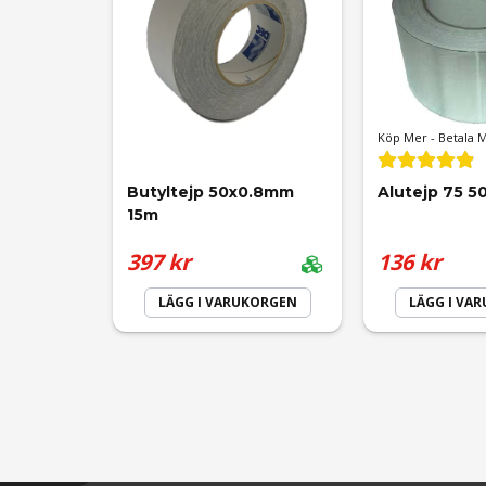
Ja, ni får publicera min fråga
pär
för 1 år sedan
Köp Mer - Betala 
Fungerade klockrent.
Butyltejp 50x0.8mm 
Alutejp 75 5
15m
Liloz AB
397 kr
136 kr
för 2 år sedan
LÄGG I VARUKORGEN
LÄGG I VA