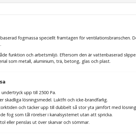
erad fogmassa speciellt framtagen för ventilationsbranschen. Den ge
.
både funktion och arbetsmiljö. Eftersom den är vattenbaserad slipp
ial som metall, aluminium, trä, betong, glas och plast.
sa
undertryck upp till 2500 Pa.
ler skadliga lösningsmedel. Luktfri och icke-brandfarlig.
orktiden och täcker upp till dubbelt så stor yta jämfört med lösni
 fog som tål rörelser i kanalsystemet utan att spricka.
ol eller penslas ut över skarvar och sömmar.