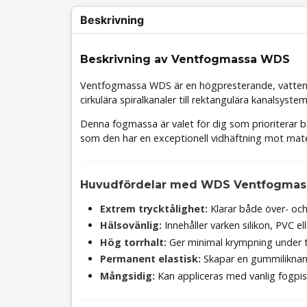
Beskrivning
Beskrivning av Ventfogmassa WDS
Ventfogmassa WDS är en högpresterande, vattenbas
cirkulära spiralkanaler till rektangulära kanalsystem
Denna fogmassa är valet för dig som prioriterar 
som den har en exceptionell vidhäftning mot mater
Huvudfördelar med WDS Ventfogmas
Extrem trycktålighet:
Klarar både över- och 
Hälsovänlig:
Innehåller varken silikon, PVC el
Hög torrhalt:
Ger minimal krympning under t
Permanent elastisk:
Skapar en gummiliknande
Mångsidig:
Kan appliceras med vanlig fogpist