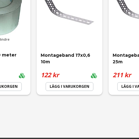
Mindre
0 meter
Montageband 17x0,6 
Montageba
10m
25m
Skicka fråga
122 kr
211 kr
RUKORGEN
LÄGG I VARUKORGEN
LÄGG I 