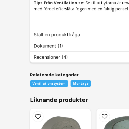
Tips från Ventilation.se:
Se till att ytorna är r
med fördel eftersläta fogen med en fuktig pensel f
Ställ en produktfråga
Dokument (1)
question
Recensioner (4)
Fråga oss något om denna produkten...
wds_606.pdf
Relaterade kategorier
120.27 KB
Anonym
Ventilationssystem
Montage
för 11 månader sedan
name
Liknande produkter
Namn
Roberto Marcelo
för 1 år sedan