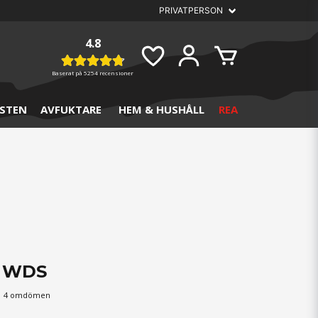
4.8
Baserat på
5254 recensioner
STEN
AVFUKTARE
HEM & HUSHÅLL
REA
a WDS
4 omdömen