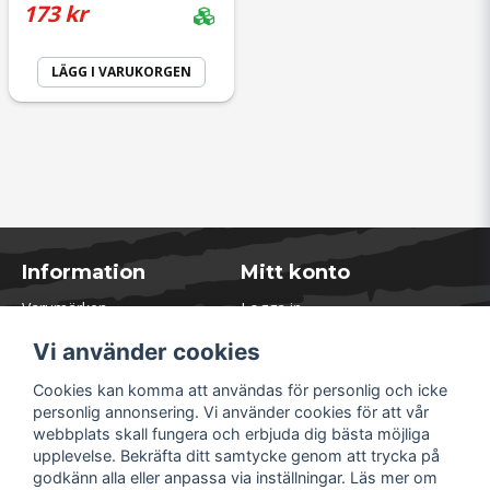
173 kr
LÄGG I VARUKORGEN
Information
Mitt konto
Varumärken
Logga in
Blogg
Registrera dig
Vi använder cookies
Kontakta oss
Glömt lösenord?
Presentkort
Cookies kan komma att användas för personlig och icke
Öppettider Lager
personlig annonsering. Vi använder cookies för att vår
Om Soliduct
webbplats skall fungera och erbjuda dig bästa möjliga
Soliduct & Ventilation.se
upplevelse. Bekräfta ditt samtycke genom att trycka på
Informationssidor
godkänn alla eller anpassa via inställningar. Läs mer om