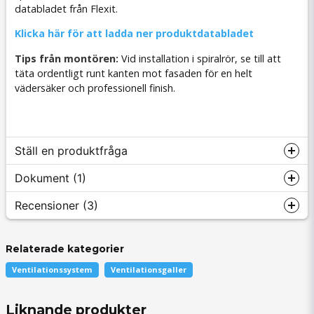
databladet från Flexit.
Klicka här för att ladda ner produktdatabladet
Tips från montören:
Vid installation i spiralrör, se till att
täta ordentligt runt kanten mot fasaden för en helt
vädersäker och professionell finish.
Ställ en produktfråga
Dokument (1)
Recensioner (3)
question
Fråga oss något om denna produkten...
DB_114775.pdf
Hämta
Relaterade kategorier
264.06 KB
Håkan Gösta
Ventilationssystem
Ventilationsgaller
för 1 år sedan
Liknande produkter