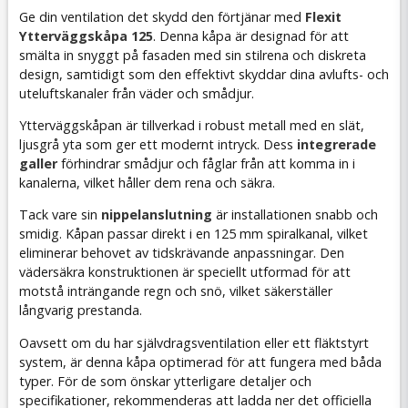
Ge din ventilation det skydd den förtjänar med
Flexit
Ytterväggskåpa 125
. Denna kåpa är designad för att
smälta in snyggt på fasaden med sin stilrena och diskreta
design, samtidigt som den effektivt skyddar dina avlufts- och
uteluftskanaler från väder och smådjur.
Ytterväggskåpan är tillverkad i robust metall med en slät,
ljusgrå yta som ger ett modernt intryck. Dess
integrerade
galler
förhindrar smådjur och fåglar från att komma in i
kanalerna, vilket håller dem rena och säkra.
Tack vare sin
nippelanslutning
är installationen snabb och
smidig. Kåpan passar direkt i en 125 mm spiralkanal, vilket
eliminerar behovet av tidskrävande anpassningar. Den
vädersäkra konstruktionen är speciellt utformad för att
motstå inträngande regn och snö, vilket säkerställer
långvarig prestanda.
Oavsett om du har självdragsventilation eller ett fläktstyrt
system, är denna kåpa optimerad för att fungera med båda
typer. För de som önskar ytterligare detaljer och
specifikationer, rekommenderas att ladda ner det officiella