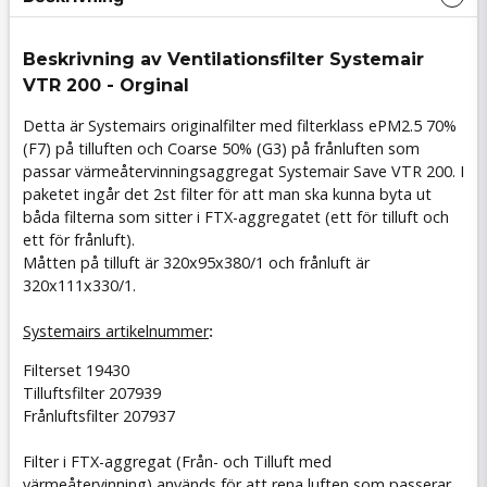
Beskrivning av Ventilationsfilter Systemair
VTR 200 - Orginal
Detta är Systemairs originalfilter med filterklass ePM2.5 70%
(F7)
på tilluften och Coarse 50% (G3)
på frånluften som
passar värmeåtervinningsaggregat Systemair Save VTR 200. I
paketet ingår det 2st filter för att man ska kunna byta ut
båda filterna som sitter i FTX-aggregatet (ett för tilluft och
ett för frånluft).
Måtten på tilluft är 320x95x380/1 och frånluft är
320x111x330/1.
Systemairs artikelnummer
:
Filterset 19430
Tilluftsfilter 207939
Frånluftsfilter 207937
Filter i FTX-aggregat (Från- och Tilluft med
värmeåtervinning) används för att rena luften som passerar