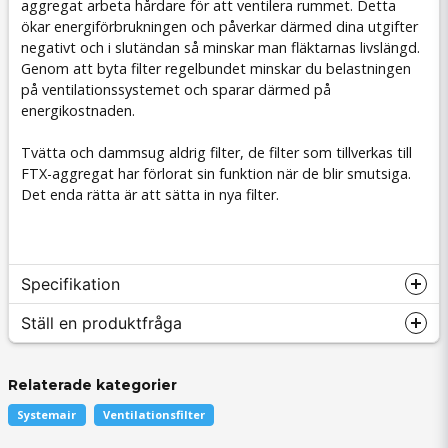
aggregat arbeta hårdare för att ventilera rummet. Detta
ökar energiförbrukningen och påverkar därmed dina utgifter
negativt och i slutändan så minskar man fläktarnas livslängd.
Genom att byta filter regelbundet minskar du belastningen
på ventilationssystemet och sparar därmed på
energikostnaden.
Tvätta och dammsug aldrig filter, de filter som tillverkas till
FTX-aggregat har förlorat sin funktion när de blir smutsiga.
Det enda rätta är att sätta in nya filter.
Specifikation
Ställ en produktfråga
Filterspecifikation
Relaterade kategorier
Tillverkare
Systemair
Systemair
Ventilationsfilter
Passar till
Save VTR 200
question
Fråga oss något om denna produkten...