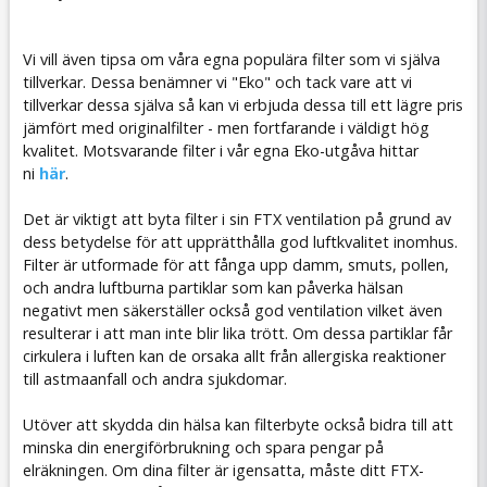
Vi vill även tipsa om våra egna populära filter som vi själva
tillverkar. Dessa benämner vi "Eko" och tack vare att vi
tillverkar dessa själva så kan vi erbjuda dessa till ett lägre pris
jämfört med originalfilter - men fortfarande i väldigt hög
kvalitet. Motsvarande filter i vår egna Eko-utgåva hittar
ni
här
.
Det är viktigt att byta filter i sin FTX ventilation på grund av
dess betydelse för att upprätthålla god luftkvalitet inomhus.
Filter är utformade för att fånga upp damm, smuts, pollen,
och andra luftburna partiklar som kan påverka hälsan
negativt men säkerställer också god ventilation vilket även
resulterar i att man inte blir lika trött. Om dessa partiklar får
cirkulera i luften kan de orsaka allt från allergiska reaktioner
till astmaanfall och andra sjukdomar.
Utöver att skydda din hälsa kan filterbyte också bidra till att
minska din energiförbrukning och spara pengar på
elräkningen. Om dina filter är igensatta, måste ditt FTX-