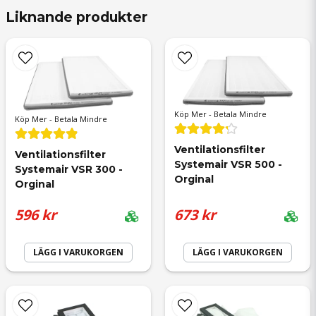
Antal filter i paketet
2
Liknande produkter
Tilluftsfilter mått
320x95x380/1
Tilluftsfilter filterklass
ePM2.5 70%
Frånluftsfilter mått
320x111x330/1
name
Frånluftsfilter filterklass
Coarse 50%
Namn
Köp Mer - Betala Mindre
Köp Mer - Betala Mindre
Ventilationsfilter 
Ventilationsfilter 
email
Systemair VSR 500 - 
Mejladress
Systemair VSR 300 - 
Orginal
Orginal
596 kr
673 kr
LÄGG I VARUKORGEN
LÄGG I VARUKORGEN
Ja, ni får publicera min fråga