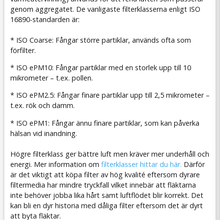
genom aggregatet. De vanligaste filterklasserna enligt ISO
16890-standarden är:
* ISO Coarse: Fångar större partiklar, används ofta som
förfilter.
* ISO ePM10: Fångar partiklar med en storlek upp till 10
mikrometer – t.ex. pollen.
* ISO ePM2.5: Fångar finare partiklar upp till 2,5 mikrometer –
t.ex. rök och damm.
* ISO ePM1: Fångar ännu finare partiklar, som kan påverka
hälsan vid inandning.
Högre filterklass ger bättre luft men kräver mer underhåll och
energi. Mer information om
filterklasser hittar du här.
Därför
är det viktigt att köpa filter av hög kvalité eftersom dyrare
filtermedia har mindre tryckfall vilket innebär att fläktarna
inte behöver jobba lika hårt samt luftflödet blir korrekt. Det
kan bli en dyr historia med dåliga filter eftersom det är dyrt
att byta fläktar.