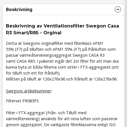
Beskrivning
Beskrivning av Ventilationsfilter Swegon Casa
R3 Smart/R85 - Orginal
Detta är Swegons originalfilter med filterklass ePM1
55%
(
F7) på tilluften och ePM1 55%
(
F7) på frånluften som
passar värmeåtervinningsaggregat Swegon CASA R3
samt CASA R85. I paketet ingår det 2st filter för att man ska
kunna byta ut båda filterna som sitter i FTX-aggregatet (ett
för tilluft och ett för frånluft).
Måtten på tilluft är 126x276x96 och frånluft är 126x276x96.
Swegons artikelnummer
:
Filterset PR085FS
Filter i FTX-aggregat (Från- och Tilluft med
värmeåtervinning) används för att rena luften som passerar
genom aggregatet. De vanligaste filterklasserna enligt ISO