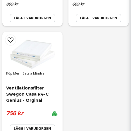
899 kr
669 kr
LÄGG I VARUKORGEN
LÄGG I VARUKORGEN
Annelie
för 8 månader sedan
Snabb och bra leverans
Agnieszka Joanna
Köp Mer - Betala Mindre
för 8 månader sedan
Ventilationsfilter 
Swegon Casa R4-C 
Genius - Orginal
756 kr
LÄGG I VARUKORGEN