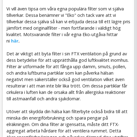
Vi vill även tipsa om våra egna populära filter som vi själva
tillverkar. Dessa benämner vi "Eko" och tack vare att vi
tillverkar dessa själva så kan vi erbjuda dessa till ett lägre pris
jämfört med originalfilter - men fortfarande i väldigt hög
kvalitet. Motsvarande filter i vår egna Eko-utgåva hittar
ni
här
.
Det är viktigt att byta filter i sin FTX ventilation på grund av
dess betydelse för att upprätthålla god luftkvalitet inomhus.
Filter är utformade för att fånga upp damm, smuts, pollen,
och andra luftburna partiklar som kan påverka hälsan
negativt men säkerställer också god ventilation vilket även
resulterar i att man inte blir lika trött. Om dessa partiklar får
cirkulera i luften kan de orsaka allt från allergiska reaktioner
till astmaanfall och andra sjukdomar.
Utöver att skydda din hälsa kan filterbyte också bidra till att
minska din energiförbrukning och spara pengar på
elräkningen. Om dina filter är igensatta, måste ditt FTX-
aggregat arbeta hårdare för att ventilera rummet. Detta