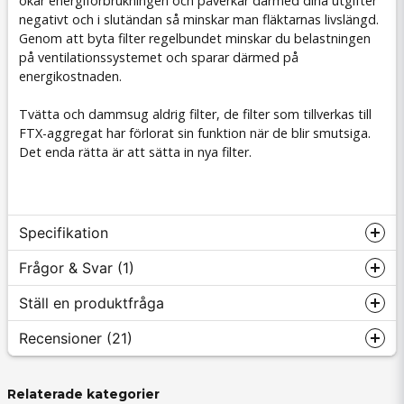
ökar energiförbrukningen och påverkar därmed dina utgifter
negativt och i slutändan så minskar man fläktarnas livslängd.
Genom att byta filter regelbundet minskar du belastningen
på ventilationssystemet och sparar därmed på
energikostnaden.
Tvätta och dammsug aldrig filter, de filter som tillverkas till
FTX-aggregat har förlorat sin funktion när de blir smutsiga.
Det enda rätta är att sätta in nya filter.
Specifikation
Frågor & Svar (1)
Filterspecifikation
Ställ en produktfråga
Tillverkare
Swegon
Recensioner (21)
Kjell Arbestål frågade
för 9 månader sedan
Passar till
CASA R3 samt CASA R85
vilka filter passar till Swegon R3 Smart är priset st eller
Antal filter i paketet
2
för båda till o från.
Relaterade kategorier
question
Fråga oss något om denna produkten...