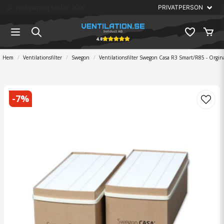
🏆 Störst på ventilation
4.8
Hem
Ventilationsfilter
Swegon
Ventilationsfilter Swegon Casa R3 Smart/R85 - Orgin
-
7
%