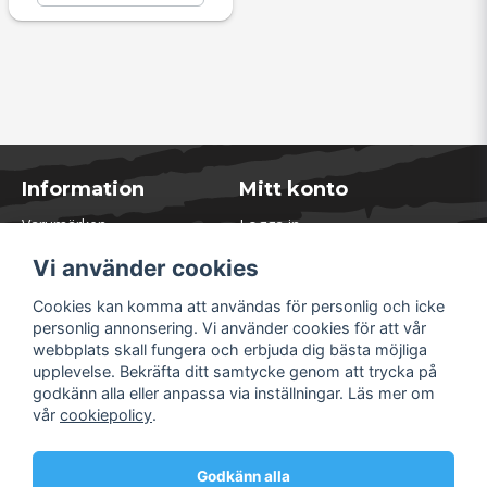
Information
Mitt konto
Varumärken
Logga in
Blogg
Registrera dig
Vi använder cookies
Kontakta oss
Glömt lösenord?
Presentkort
Cookies kan komma att användas för personlig och icke
Öppettider Lager
personlig annonsering. Vi använder cookies för att vår
Om Soliduct
webbplats skall fungera och erbjuda dig bästa möjliga
Soliduct & Ventilation.se
upplevelse. Bekräfta ditt samtycke genom att trycka på
Informationssidor
godkänn alla eller anpassa via inställningar. Läs mer om
Returer
vår
cookiepolicy
.
Villkor & Policy
Säkra betalningar
Godkänn alla