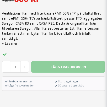
716 kr
Ventilationsfilter med filterklass ePM1 55% (F7) på tilluftsfiltret
samt ePM1 55% (F7) på frånluftsfiltret, passar FTX-aggregaten
Swegon CASA R3 samt CASA R85. Detta är originalfilter från
tillverkaren Swegon. Alla filterset består av 2st filter, eftersom
tanken är att man byter filter för både tilluft och frånluft
samtidigt.
Läs mer
LÄGG I VARUKORGEN
-
+
Snabba leveranser
Stort eget lager
Låga fraktkostnader
30 dagars öppet köp