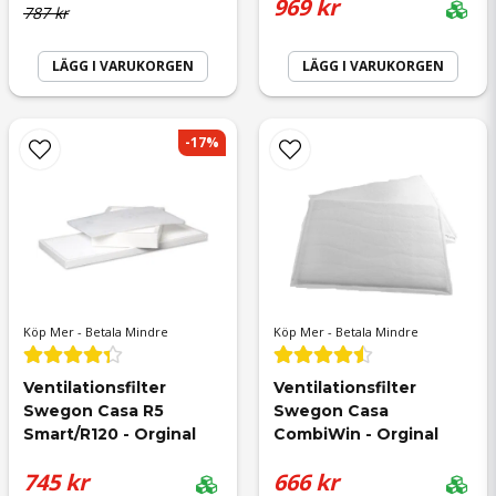
969 kr
787 kr
John Per Anders
LÄGG I VARUKORGEN
LÄGG I VARUKORGEN
för 4 månader sedan
Skicka fråga
-17%
Rolf Lars-Erik
för 4 månader sedan
Rickard
Köp Mer - Betala Mindre
Köp Mer - Betala Mindre
för 7 månader sedan
Ventilationsfilter 
Ventilationsfilter 
Swegon Casa R5 
Swegon Casa 
Smart/R120 - Orginal
CombiWin - Orginal
Onesphore
745 kr
666 kr
för 7 månader sedan