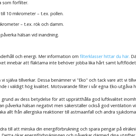
 som förfilter.
ill 10 mikrometer – t.ex. pollen.
 mikrometer – t.ex. rök och damm.
 påverka hälsan vid inandning.
underhåll och energi. Mer information om
filterklasser hittar du här.
Där
ket innebär att fläktarna inte behöver jobba lika hårt samt luftflödet 
vi själva tillverkar. Dessa benämner vi "Eko" och tack vare att vi tillv
nde i väldigt hög kvalitet. Motsvarande filter i vår egna Eko-utgåva h
n på grund av dess betydelse för att upprätthålla god luftkvalitet in
n påverka hälsan negativt men säkerställer också god ventilation vilket
aka allt från allergiska reaktioner till astmaanfall och andra sjukdoma
idra till att minska din energiförbrukning och spara pengar på elräkn
. Detta ökar energiförbrukningen och påverkar därmed dina utgifter