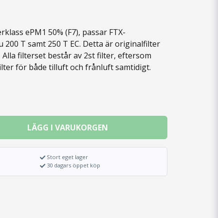
lterklass ePM1 50% (F7), passar FTX-
200 T samt 250 T EC. Detta är originalfilter
Alla filterset består av 2st filter, eftersom
lter för både tilluft och frånluft samtidigt.
LÄGG I VARUKORGEN
Stort eget lager
30 dagars öppet köp