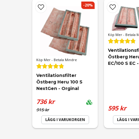
Namn
Frånluftsfilter filterklass
-20%
Köp Mer - Betala 
Ja, ni får publicera min fråga
Ventilationsfi
Östberg Heru
Köp Mer - Betala Mindre
EC/100 S EC -
Ventilationsfilter 
Östberg Heru 100 S 
NextGen - Orginal
736 kr
595 kr
915 kr
LÄGG I VARUKORGEN
LÄGG I VA