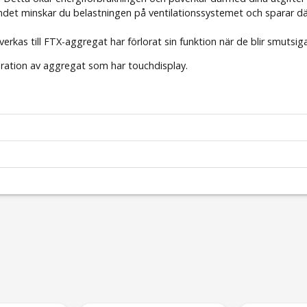
lbundet minskar du belastningen på ventilationssystemet och sparar 
verkas till FTX-aggregat har förlorat sin funktion när de blir smutsiga.
neration av aggregat som har touchdisplay.
Östberg
Heru 200 T samt 250 T EC
2
575x257x48
ePM1 50%
575x257x48
email