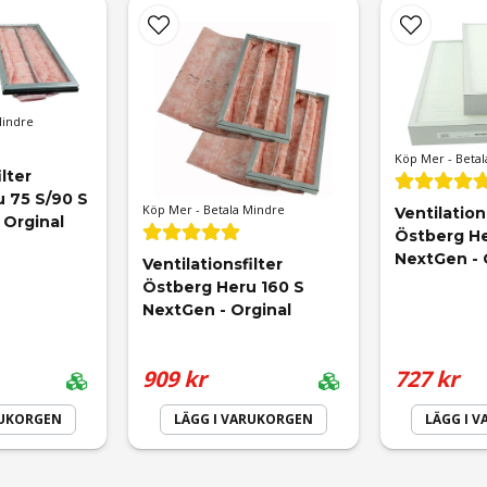
Mejladress
ePM1 50%
Mindre
Köp Mer - Betal
lter 
 75 S/90 S 
Köp Mer - Betala Mindre
Ventilations
 Orginal
Östberg He
NextGen - 
Ventilationsfilter 
Östberg Heru 160 S 
NextGen - Orginal
Skicka fråga
909 kr
727 kr
RUKORGEN
LÄGG I VARUKORGEN
LÄGG I 