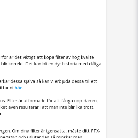
för är det viktigt att köpa filter av hög kvalité
blir korrekt. Det kan bli en dyr historia med dåliga
erkar dessa själva så kan vi erbjuda dessa till ett
ittar ni
här.
omhus. Filter är utformade för att fånga upp damm,
 även resulterar i att man inte blir lika trött.
r.
ingen. Om dina filter är igensatta, måste ditt FTX-
 negativt och i slutändan så minskar man