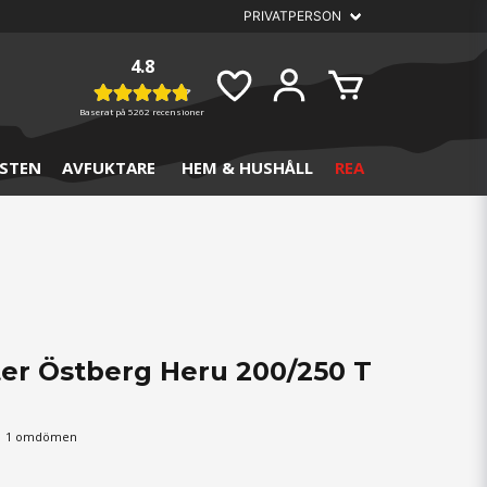
4.8
Baserat på
5262 recensioner
STEN
AVFUKTARE
HEM & HUSHÅLL
REA
lter Östberg Heru 200/250 T
1 omdömen