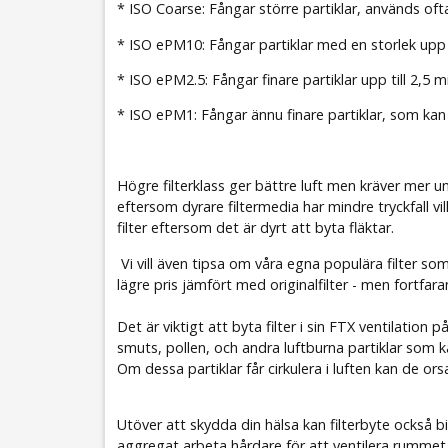
* ISO Coarse: Fångar större partiklar, används ofta
* ISO ePM10: Fångar partiklar med en storlek upp t
* ISO ePM2.5: Fångar finare partiklar upp till 2,5
* ISO ePM1: Fångar ännu finare partiklar, som kan
Högre filterklass ger bättre luft men kräver mer 
eftersom dyrare filtermedia har mindre tryckfall vil
filter eftersom det är dyrt att byta fläktar.
Vi vill även tipsa om våra egna populära filter som 
lägre pris jämfört med originalfilter - men fortfara
Det är viktigt att byta filter i sin FTX ventilatio
smuts, pollen, och andra luftburna partiklar som ka
Om dessa partiklar får cirkulera i luften kan de ors
Utöver att skydda din hälsa kan filterbyte också b
aggregat arbeta hårdare för att ventilera rummet