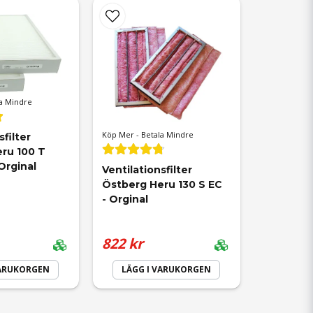
a Mindre
Köp Mer - Betala Mindre
filter 
ru 100 T 
Orginal
Ventilationsfilter 
Östberg Heru 130 S EC 
- Orginal
822 kr
VARUKORGEN
LÄGG I VARUKORGEN