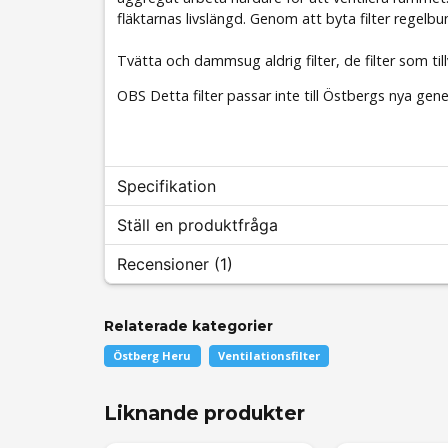
fläktarnas livslängd. Genom att byta filter rege
Tvätta och dammsug aldrig filter, de filter som till
OBS Detta filter passar inte till Östbergs nya ge
Specifikation
Ställ en produktfråga
Filterspecifikation
Recensioner (1)
Tillverkare
question
Fråga oss något om denna produkten...
Passar till
Relaterade kategorier
Kjell-Åke
Antal filter i paketet
Östberg Heru
Ventilationsfilter
Tilluftsfilter mått
för 8 månader sedan
Tilluftsfilter filterklass
Liknande produkter
Frånluftsfilter mått
name