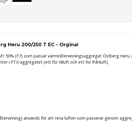
erg Heru 200/250 T EC - Orginal
M1 50%
(
F7)
som passar värmeåtervinningsaggregat Östberg Heru 200
er i FTX-aggregatet (ett för tilluft och ett för frånluft).
eåtervinning) används för att rena luften som passerar genom aggrega