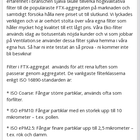
erfarenhet i branschen själva skulle tillverka högkvalitativa
filter till de populäraste FTX-aggregaten på marknaden och
samtidigt försöka hålla nere priset ut till slutkund. Vi lyckades
verkligen och vi är oerhört stolta över våra egna filter som
håller mycket hög kvalitet till ett lågt pris. Våra Eko-filter
används idag av tiotusentals nöjda kunder och vi som jobbar
på Ventilation.se använder dessa filter själva hemma i våra
egna hus. Så har ni inte testat än så prova - ni kommer inte
bli besvikna!
Filter i FTX-aggregat används för att rena luften som
passerar genom aggregatet. De vanligaste filterklasserna
enligt ISO 16890-standarden är:
* ISO Coarse: Fångar större partiklar, används ofta som
förfilter.
* ISO ePM10: Fångar partiklar med en storlek upp till 10
mikrometer – t.ex. pollen.
* ISO ePM2.5: Fångar finare partiklar upp till 2,5 mikrometer –
t.ex. rök och damm.