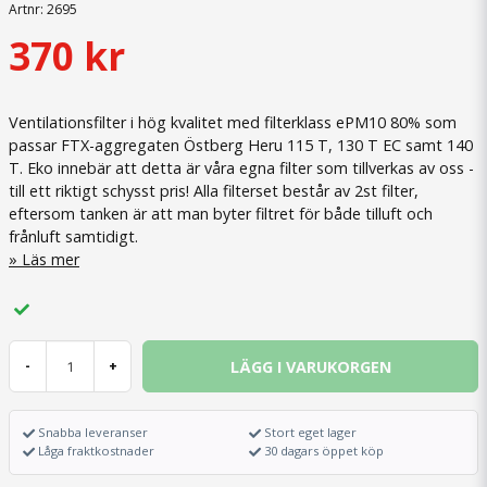
Artnr:
2695
370 kr
Ventilationsfilter i hög kvalitet med filterklass ePM10 80% som
passar FTX-aggregaten Östberg Heru 115 T, 130 T EC samt 140
T. Eko innebär att detta är våra egna filter som tillverkas av oss -
till ett riktigt schysst pris! Alla filterset består av 2st filter,
eftersom tanken är att man byter filtret för både tilluft och
frånluft samtidigt.
Läs mer
LÄGG I VARUKORGEN
-
+
Snabba leveranser
Stort eget lager
Låga fraktkostnader
30 dagars öppet köp