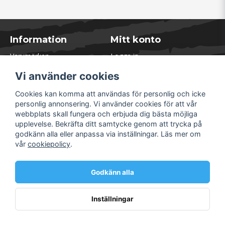
Information
Mitt konto
Varumärken
Logga in
Blogg
Registrera dig
Vi använder cookies
Kontakta oss
Glömt lösenord?
Presentkort
Cookies kan komma att användas för personlig och icke
Öppettider Lager
personlig annonsering. Vi använder cookies för att vår
Om Soliduct
webbplats skall fungera och erbjuda dig bästa möjliga
Soliduct & Ventilation.se
upplevelse. Bekräfta ditt samtycke genom att trycka på
Informationssidor
godkänn alla eller anpassa via inställningar. Läs mer om
Returer
vår
cookiepolicy
.
Villkor & Policy
Säkra betalningar
Godkänn alla
Inställningar