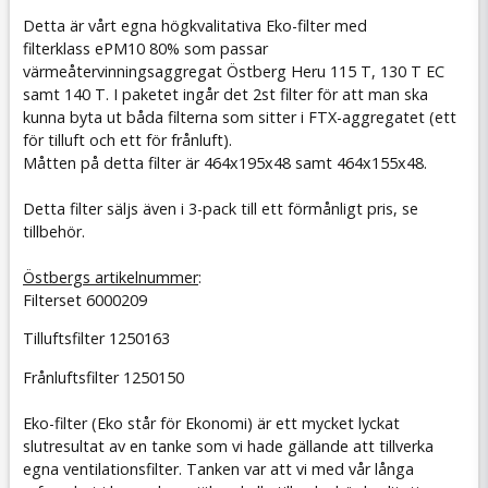
Detta är vårt egna högkvalitativa Eko-filter
med
filterklass ePM10 80%
som passar
värmeåtervinningsaggregat Östberg Heru 115 T, 130 T EC
samt 140 T. I paketet ingår det 2st filter för att man ska
kunna byta ut båda filterna som sitter i FTX-aggregatet (ett
för tilluft och ett för frånluft).
Måtten på detta filter är 464x195x48 samt 464x155x48.
Detta filter säljs även i 3-pack till ett förmånligt pris, se
tillbehör.
Östbergs
artikelnummer
:
Filterset 6000209
Tilluftsfilter 1250163
Frånluftsfilter 1250150
Eko-filter (Eko står för Ekonomi) är ett mycket lyckat
slutresultat av en tanke som vi hade gällande att tillverka
egna ventilationsfilter. Tanken var att vi med vår långa