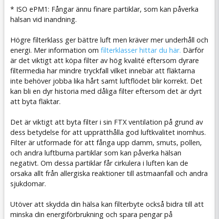
* ISO ePM1: Fångar ännu finare partiklar, som kan påverka
hälsan vid inandning.
Högre filterklass ger bättre luft men kräver mer underhåll och
energi. Mer information om
filterklasser hittar du här.
Därför
är det viktigt att köpa filter av hög kvalité eftersom dyrare
filtermedia har mindre tryckfall vilket innebär att fläktarna
inte behöver jobba lika hårt samt luftflödet blir korrekt. Det
kan bli en dyr historia med dåliga filter eftersom det är dyrt
att byta fläktar.
Det är viktigt att byta filter i sin FTX ventilation på grund av
dess betydelse för att upprätthålla god luftkvalitet inomhus.
Filter är utformade för att fånga upp damm, smuts, pollen,
och andra luftburna partiklar som kan påverka hälsan
negativt. Om dessa partiklar får cirkulera i luften kan de
orsaka allt från allergiska reaktioner till astmaanfall och andra
sjukdomar.
Utöver att skydda din hälsa kan filterbyte också bidra till att
minska din energiförbrukning och spara pengar på