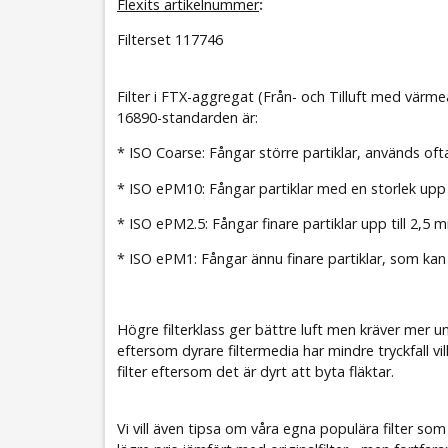
Flexits artikelnummer
:
Filterset 117746
Filter i FTX-aggregat (Från- och Tilluft med värm
16890-standarden är:
* ISO Coarse: Fångar större partiklar, används ofta
* ISO ePM10: Fångar partiklar med en storlek upp t
* ISO ePM2.5: Fångar finare partiklar upp till 2,5
* ISO ePM1: Fångar ännu finare partiklar, som kan
Högre filterklass ger bättre luft men kräver mer 
eftersom dyrare filtermedia har mindre tryckfall vil
filter eftersom det är dyrt att byta fläktar.
Vi vill även tipsa om våra egna populära filter som v