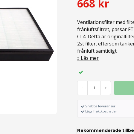
668 kr
Ventilationsfilter med fil
frånluftsfiltret, passar 
CL4. Detta är originalfilter
2st filter, eftersom tanken
frånluft samtidigt.
Läs mer
-
+
Snabba leveranser
Låga fraktkostnader
Rekommenderade tillbe