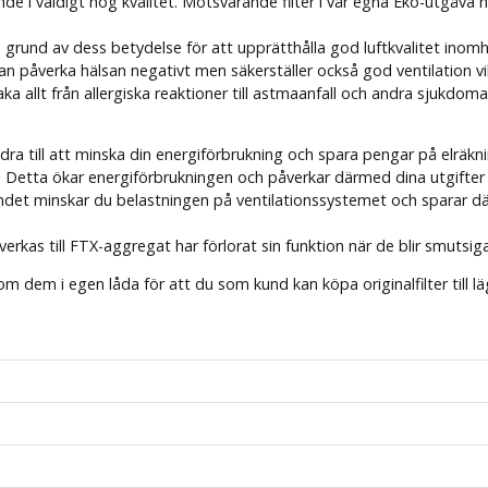
nde i väldigt hög kvalitet. Motsvarande filter i vår egna Eko-utgåva h
n på grund av dess betydelse för att upprätthålla god luftkvalitet in
n påverka hälsan negativt men säkerställer också god ventilation vilket
aka allt från allergiska reaktioner till astmaanfall och andra sjukdoma
idra till att minska din energiförbrukning och spara pengar på elräkn
. Detta ökar energiförbrukningen och påverkar därmed dina utgifter
lbundet minskar du belastningen på ventilationssystemet och sparar 
verkas till FTX-aggregat har förlorat sin funktion när de blir smutsiga.
om dem i egen låda för att du som kund kan köpa originalfilter till läg