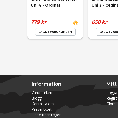
Uni 4 - Orginal
Uni 3 - Orgin
Andreas
779 kr
650 kr
för 1 år sedan
LÄGG I VARUKORGEN
LÄGG I VA
Korosh
för 1 år sedan
Korosh
Information
Mitt
för 1 år sedan
Varumärken
Logga 
Blogg
Regist
Kontakta oss
Glömt 
Henrik
Presentkort
Öppettider Lager
för 1 år sedan