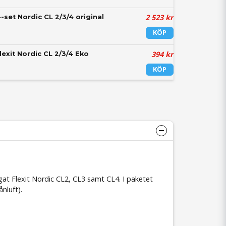
2 523 kr
4-set Nordic CL 2/3/4 original
KÖP
394 kr
Flexit Nordic CL 2/3/4 Eko
KÖP
at Flexit Nordic CL2, CL3 samt CL4. I paketet
ånluft).