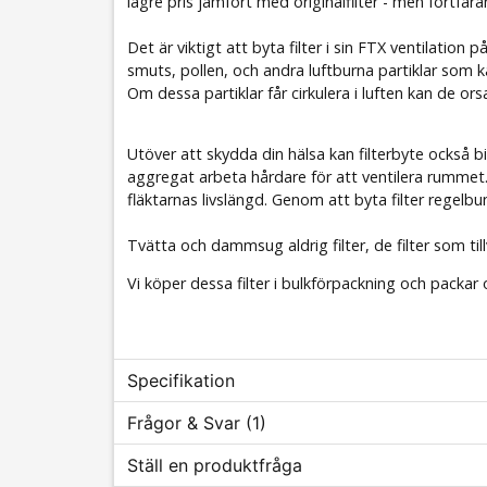
lägre pris jämfört med originalfilter - men fortfara
Det är viktigt att byta filter i sin FTX ventilatio
smuts, pollen, och andra luftburna partiklar som ka
Om dessa partiklar får cirkulera i luften kan de ors
Utöver att skydda din hälsa kan filterbyte också b
aggregat arbeta hårdare för att ventilera rummet
fläktarnas livslängd. Genom att byta filter rege
Tvätta och dammsug aldrig filter, de filter som till
Vi köper dessa filter i bulkförpackning och packar 
Specifikation
Frågor & Svar (1)
Filterspecifikation
Ställ en produktfråga