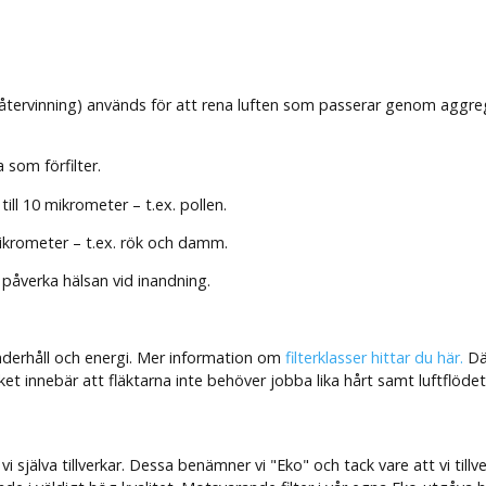
eåtervinning) används för att rena luften som passerar genom aggrega
 som förfilter.
ill 10 mikrometer – t.ex. pollen.
 mikrometer – t.ex. rök och damm.
 påverka hälsan vid inandning.
underhåll och energi. Mer information om
filterklasser hittar du här.
Där
ket innebär att fläktarna inte behöver jobba lika hårt samt luftflödet 
i själva tillverkar. Dessa benämner vi "Eko" och tack vare att vi tillve