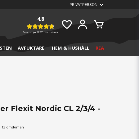
4.8
Baserat på
5267 recensioner
STEN
AVFUKTARE
HEM & HUSHÅLL
REA
ter Flexit Nordic CL 2/3/4 -
13 omdömen