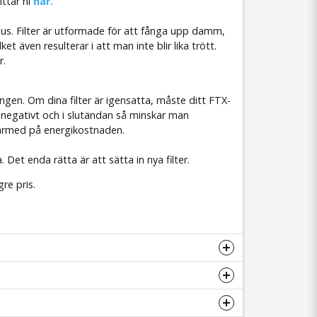
ittar ni
här
.
omhus. Filter är utformade för att fånga upp damm,
 även resulterar i att man inte blir lika trött.
r.
ingen. Om dina filter är igensatta, måste ditt FTX-
 negativt och i slutändan så minskar man
därmed på energikostnaden.
 Det enda rätta är att sätta in nya filter.
re pris.