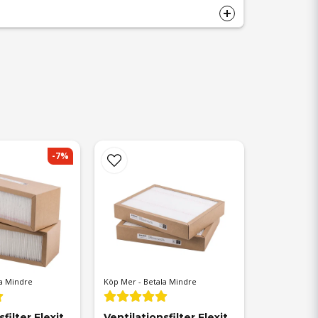
-7%
a Mindre
Köp Mer - Betala Mindre
filter Flexit 
Ventilationsfilter Flexit 