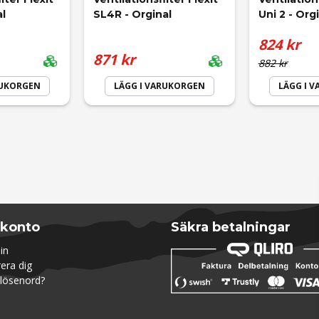
al
SL4R - Orginal
Uni 2 - Org
824 kr
Skicka fråga
871 kr
882 kr
RUKORGEN
LÄGG I VARUKORGEN
LÄGG I 
 konto
Säkra betalningar
in
rera dig
lösenord?