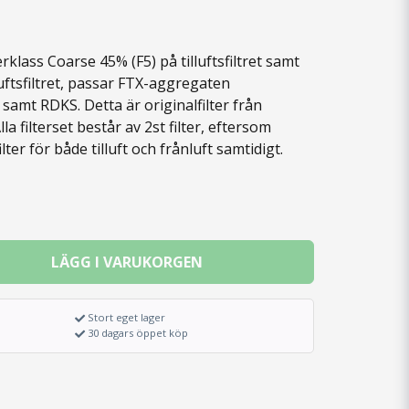
erklass Coarse 45% (F5) på tilluftsfiltret samt
uftsfiltret, passar FTX-aggregaten
amt RDKS. Detta är originalfilter från
la filterset består av 2st filter, eftersom
lter för både tilluft och frånluft samtidigt.
LÄGG I VARUKORGEN
Stort eget lager
30 dagars öppet köp