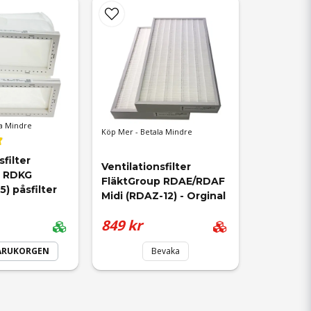
a Mindre
Köp Mer - Betala Mindre
filter 
Ventilationsfilter 
 RDKG 
FläktGroup RDAE/RDAF 
) påsfilter
Midi (RDAZ-12) - Orginal
849 kr
VARUKORGEN
Bevaka