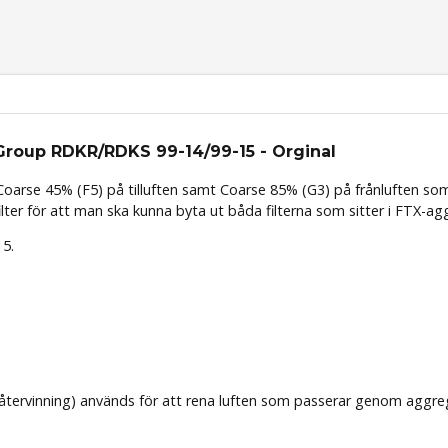
ktGroup RDKR/RDKS 99-14/99-15 - Orginal
s Coarse 45% (F5) på tilluften samt Coarse 85% (G3) på frånluften
som
r för att man ska kunna byta ut båda filterna som sitter i FTX-aggreg
15.
eåtervinning) används för att rena luften som passerar genom aggrega