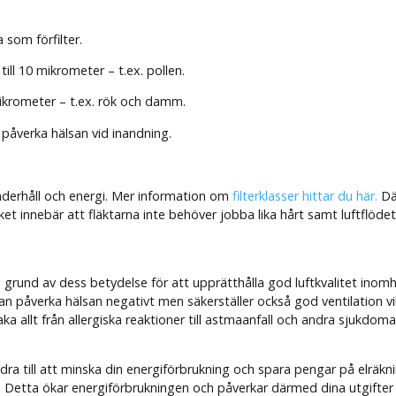
 som förfilter.
ill 10 mikrometer – t.ex. pollen.
 mikrometer – t.ex. rök och damm.
 påverka hälsan vid inandning.
underhåll och energi. Mer information om
filterklasser hittar du här.
Där
ket innebär att fläktarna inte behöver jobba lika hårt samt luftflödet 
n på grund av dess betydelse för att upprätthålla god luftkvalitet in
n påverka hälsan negativt men säkerställer också god ventilation vilket
aka allt från allergiska reaktioner till astmaanfall och andra sjukdoma
idra till att minska din energiförbrukning och spara pengar på elräkn
. Detta ökar energiförbrukningen och påverkar därmed dina utgifter