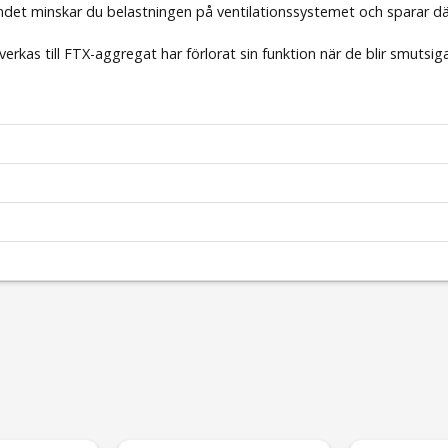
lbundet minskar du belastningen på ventilationssystemet och sparar 
verkas till FTX-aggregat har förlorat sin funktion när de blir smutsiga.
FläktGroup
RDKG, RDKR samt RDKS
2
249x114
Coarse 45%
jock.
245x215
Coarse 85%
email