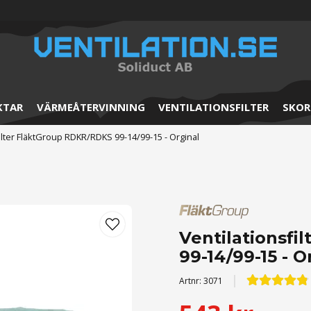
KTAR
VÄRMEÅTERVINNING
VENTILATIONSFILTER
SKOR
ilter FläktGroup RDKR/RDKS 99-14/99-15 - Orginal
Ventilationsf
99-14/99-15 - O
Artnr:
3071