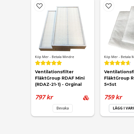
Namn
Patrik
för 1 månad sedan
Fungerar utmärkt till mina RDKR värmeåtervinnin
Ja, ni får publicera min fråga
Köp Mer - Betala Mindre
Köp Mer - Betala 
Bo
Ventilationsfilter 
Ventilationsfi
för 1 år sedan
FläktGroup RDAF Mini 
FläktGroup 
Mycke bra
(RDAZ-21-1) - Orginal
5+5st
797 kr
759 kr
Anonym
Bevaka
LÄGG I VA
för 1 år sedan