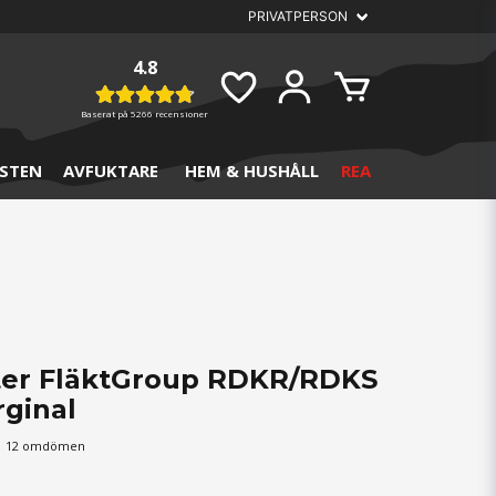
4.8
Baserat på
5266 recensioner
STEN
AVFUKTARE
HEM & HUSHÅLL
REA
ilter FläktGroup RDKR/RDKS
rginal
12 omdömen