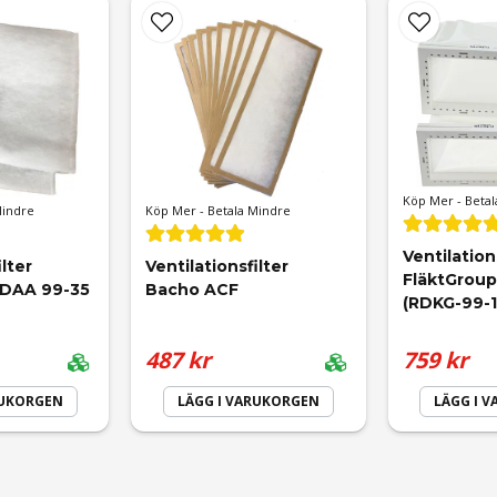
Mejladress
gsaggregat.
Köp Mer - Betal
Mindre
Köp Mer - Betala Mindre
Ventilations
lter 
Ventilationsfilter 
FläktGroup
RDAA 99-35 
Bacho ACF
(RDKG-99-15
Skicka fråga
487 kr
759 kr
RUKORGEN
LÄGG I VARUKORGEN
LÄGG I 