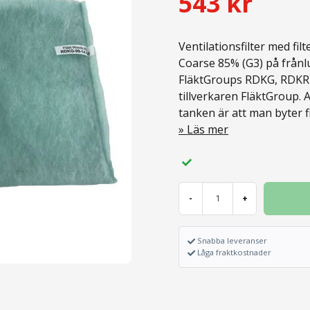
543 kr
Ventilationsfilter med filt
Coarse 85% (G3) på frånl
FläktGroups RDKG, RDKR s
tillverkaren FläktGroup. Al
tanken är att man byter fi
Läs mer
-
+
Snabba leveranser
Låga fraktkostnader