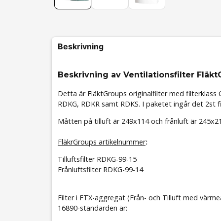
Beskrivning
Beskrivning av Ventilationsfilter Flä
Detta är FläktGroups originalfilter med filterklas
RDKG, RDKR samt RDKS. I paketet ingår det 2st filte
Måtten på tilluft är 249x114 och frånluft är 245x2
FläkrGroups artikelnummer
:
Tilluftsfilter RDKG-99-15
Frånluftsfilter RDKG-99-14
Filter i FTX-aggregat (Från- och Tilluft med värm
16890-standarden är: