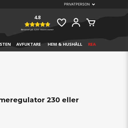
4.8
Baserat på
5269 recensioner
STEN
AVFUKTARE
HEM & HUSHÅLL
REA
meregulator 230 eller