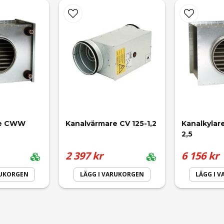
email
Mejladress
re CWW 
Kanalvärmare CV 125-1,2
Kanalkylar
2,5
2 397 kr
6 156 kr
RUKORGEN
LÄGG I VARUKORGEN
LÄGG I 
Skicka fråga