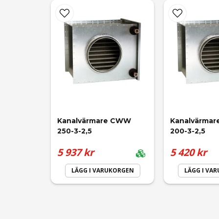
name
Namn
Ja, ni får publicera min fråga
Kanalvärmare CWW 
Kanalvärma
250-3-2,5
200-3-2,5
5 937 kr
5 420 kr
LÄGG I VARUKORGEN
LÄGG I VA