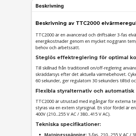
Beskrivning
Beskrivning av TTC2000 elvärmeregula
TTC2000 är en avancerad och driftsäker 3-fas el
energikostnader genom en mycket noggrann temper
behov och arbetssätt.
Steglös effektreglering för optimal k
Till skillnad från traditionell on/off-reglering anv
skräddarsys efter det aktuella värmebehovet. Cyke
60 sekunder, ger regulatorn 30 sekunders tilltid
Flexibla styralternativ och automatis
TTC2000 är utrustad med ingångar för externa tem
styras via en extern styrsignal. En stor fördel ä
400V (210...255 V AC / 380...415 V AC).
Tekniska specifikationer:
Matningsspänning:
3-fas, 210...255 V AC / 