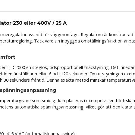
tor 230 eller 400V / 25 A
värmeregulator avsedd för väggmontage. Regulatorn är konstruerad
aturreglering. Tack vare sin inbyggda omställningsfunktion anpass
omfort
änder TTC2000 en steglös, tidsproportionell triacstyrning. Det innebär 
ltiden är ställbar mellan 6 och 120 sekunder. Om utstyrningen exempe
 och 30 sekunders fråntid. Denna exakta metod minskar temperatursv
k spänningsanpassning
peraturgivare som smidigt kan placeras i exempelvis en tilluftskan
r enhetens automatiska spänningsanpassning, vilket gör att den klara
380...415 V AC (automatisk anpassning).