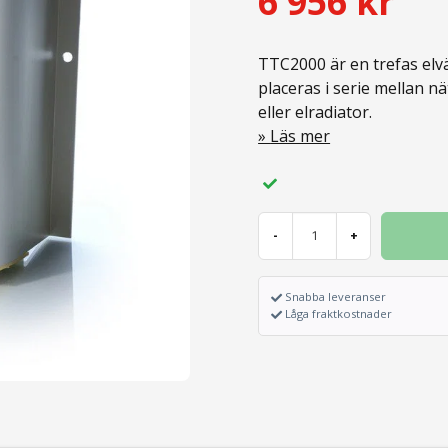
6 956 kr
TTC2000 är en trefas elv
placeras i serie mellan nä
eller elradiator.
Läs mer
-
+
Snabba leveranser
Låga fraktkostnader