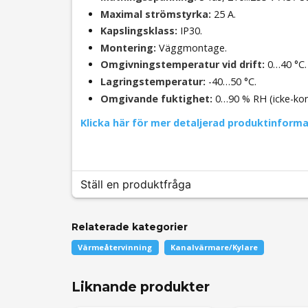
Maximal strömstyrka:
25 A.
Kapslingsklass:
IP30.
Montering:
Väggmontage.
Omgivningstemperatur vid drift:
0…40 °C.
Lagringstemperatur:
-40…50 °C.
Omgivande fuktighet:
0…90 % RH (icke-ko
Klicka här för mer detaljerad produktinform
Ställ en produktfråga
Relaterade kategorier
question
Fråga oss något om denna produkten...
Värmeåtervinning
Kanalvärmare/Kylare
Liknande produkter