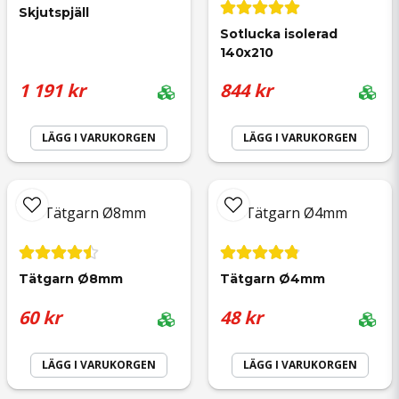
Skjutspjäll
Sotlucka isolerad 
140x210
email
Mejladress
1 191 kr
844 kr
LÄGG I VARUKORGEN
LÄGG I VARUKORGEN
Ja, ni får publicera min fråga
Tätgarn Ø8mm
Tätgarn Ø4mm
60 kr
48 kr
Skicka fråga
LÄGG I VARUKORGEN
LÄGG I VARUKORGEN