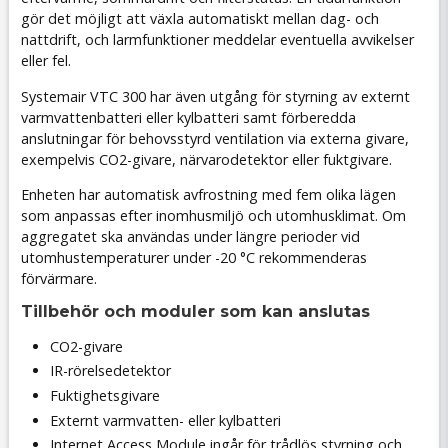
gör det möjligt att växla automatiskt mellan dag- och
nattdrift, och larmfunktioner meddelar eventuella avvikelser
eller fel.
Systemair VTC 300 har även utgång för styrning av externt
varmvattenbatteri eller kylbatteri samt förberedda
anslutningar för behovsstyrd ventilation via externa givare,
exempelvis CO2-givare, närvarodetektor eller fuktgivare.
Enheten har automatisk avfrostning med fem olika lägen
som anpassas efter inomhusmiljö och utomhusklimat. Om
aggregatet ska användas under längre perioder vid
utomhustemperaturer under -20 °C rekommenderas
förvärmare.
Tillbehör och moduler som kan anslutas
CO2-givare
IR-rörelsedetektor
Fuktighetsgivare
Externt varmvatten- eller kylbatteri
Internet Access Module ingår för trådlös styrning och