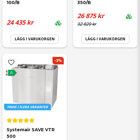
100/B
350/B
26 875 kr
24 435 kr
32 820 kr
LÄGG I VARUKORGEN
LÄGG I VARUKORGEN
-3%
A
A
G
FINNS I FLERA VARIANTER
Systemair SAVE VTR 
500