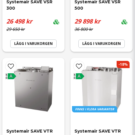
Systemair SAVE VSR 
Systemair SAVE VSR 
300
500
26 498 kr
29 898 kr
Ja, ni får publicera min fråga
29 650 kr
36 800 kr
LÄGG I VARUKORGEN
LÄGG I VARUKORGEN
-18%
A
A
Skicka fråga
A
A
G
G
FINNS I FLERA VARIANTER
Systemair SAVE VTR 
Systemair SAVE VTR 