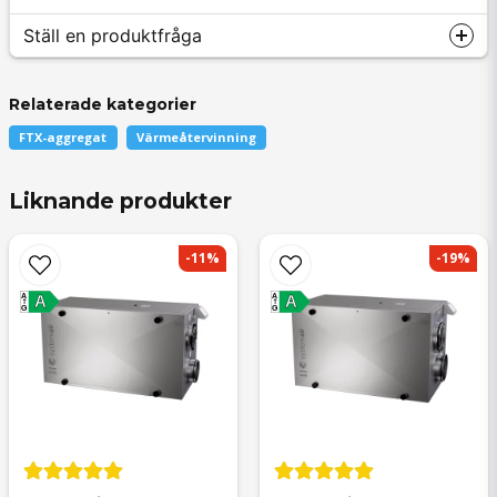
Ställ en produktfråga
Relaterade kategorier
FTX-aggregat
Värmeåtervinning
question
Fråga oss något om denna produkten...
Liknande produkter
-11%
-19%
name
A
A
Namn
A
A
G
G
email
Mejladress