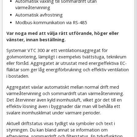
Automatisk växling till sommardrift utan
värmeåtervinning
Automatisk avfrostning
Modbus-kommunikation via RS-485
Var noga med att välja rätt utförande, höger eller
vänster, innan beställning.
Systemair VTC 300 är ett ventilationsaggregat för
golvmontering, lämpligt i exempelvis tvättstuga, teknikrum
eller förråd. Aggregatet är utrustat med energieffektiva EC-
fläktar som ger låg energiförbrukning och effektiv ventilation
i bostaden.
Aggregatet växlar automatiskt mellan normal drift med
värmeåtervinning och sommardrift utan värmeåtervinning.
Det återvinner även kyld inomhusluft, vilket gör det till en
effektiv lösning även i byggnader där man vill behålla ett
svalare inomhusklimat under varmare perioder.
Aktuell driftstatus visas tydligt via symboler och text i
styrningen. Du kan bland annat se information om
eftervärme, sommardrift och filterstatus. En tidurfunktion