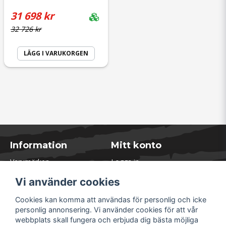
31 698 kr
32 726 kr
LÄGG I VARUKORGEN
Information
Mitt konto
Varumärken
Logga in
Blogg
Registrera dig
Vi använder cookies
Kontakta oss
Glömt lösenord?
Presentkort
Cookies kan komma att användas för personlig och icke
Öppettider Lager
personlig annonsering. Vi använder cookies för att vår
Om Soliduct
webbplats skall fungera och erbjuda dig bästa möjliga
Soliduct & Ventilation.se