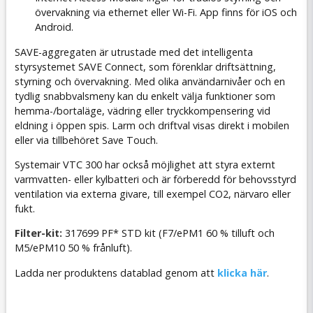
övervakning via ethernet eller Wi-Fi. App finns för iOS och
Android.
SAVE-aggregaten är utrustade med det intelligenta
styrsystemet SAVE Connect, som förenklar driftsättning,
styrning och övervakning. Med olika användarnivåer och en
tydlig snabbvalsmeny kan du enkelt välja funktioner som
hemma-/bortaläge, vädring eller tryckkompensering vid
eldning i öppen spis. Larm och driftval visas direkt i mobilen
eller via tillbehöret Save Touch.
Systemair VTC 300 har också möjlighet att styra externt
varmvatten- eller kylbatteri och är förberedd för behovsstyrd
ventilation via externa givare, till exempel CO2, närvaro eller
fukt.
Filter-kit:
317699 PF* STD kit (F7/ePM1 60 % tilluft och
M5/ePM10 50 % frånluft).
Ladda ner produktens datablad genom att
klicka här
.