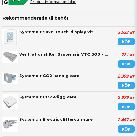
Produktinformationsblad
G
Rekommenderade tillbehör
2 522 kr
Systemair Save Touch-display vit
KÖP
721 kr
Ventilationsfilter Systemair VTC 300 - Orginal
KÖP
2 399 kr
Systemair CO2 kanalgivare
KÖP
2 979 kr
Systemair CO2-väggivare
KÖP
2 467 kr
Systemair Elektrisk Eftervärmare
KÖP