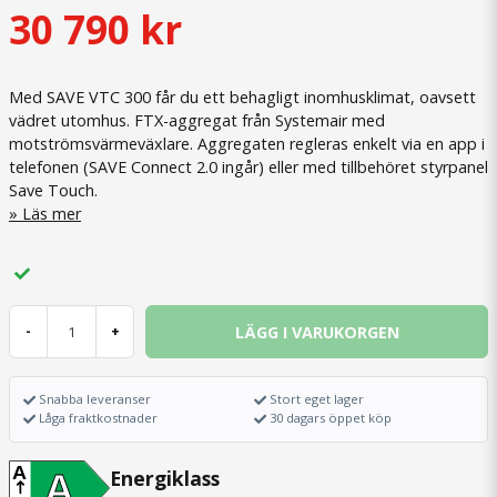
30 790 kr
Med SAVE VTC 300 får du ett behagligt inomhusklimat, oavsett
vädret utomhus. FTX-aggregat från Systemair med
motströmsvärmeväxlare. Aggregaten regleras enkelt via en app i
telefonen (SAVE Connect 2.0 ingår) eller med tillbehöret styrpanel
Save Touch.
Läs mer
LÄGG I VARUKORGEN
-
+
Snabba leveranser
Stort eget lager
Låga fraktkostnader
30 dagars öppet köp
A
Energiklass
A