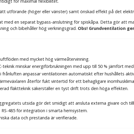
digt för maximal flexibilitet.
tt utförande (höger eller vänster) samt önskad effekt på det elektri
t med en separat bypass-anslutning för spiskåpa. Detta gör att matos
sning och bibehåller hög verkningsgrad.
Obs! Grundventilation ge
luftflöden med mycket hög värmeåtervinning.
teknik minskar energiförbrukningen med upp till 50 % jämfört med
 frånluften anpassar ventilationen automatiskt efter hushållets aktiv
rmeväxlaren återför fukt vintertid för ett behagligare inomhusklim
ad fläktteknik säkerställer en tyst drift trots den höga effekten.
regatets utsida gör det smidigt att ansluta externa givare och till
 RS-485 för integration i smarta hemsystem.
niska data och prestanda är verifierade.