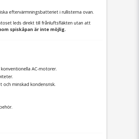
ska eftervärmningsbatteriet i rullisterna ovan.
et leds direkt till frånluftsfläkten utan att
nom spiskåpan är inte möjlig.
 konventionella AC-motorer.
iteter.
at och minskad kondensrisk.
behör.