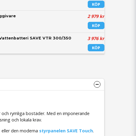
KÖP
2 979 kr
ggivare
KÖP
3 976 kr
Vattenbatteri SAVE VTR 300/350
KÖP
illor och rymliga bostäder. Med en imponerande
ning och lokala krav.
g eller den moderna
styrpanelen SAVE Touch
.