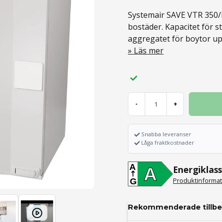
Systemair SAVE VTR 350/
bostäder. Kapacitet för 
aggregatet för boytor upp 
Läs mer
-
+
Snabba leveranser
Låga fraktkostnader
A
Energiklass
A
Produktinformat
G
Rekommenderade tillbe