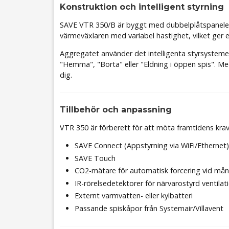
Konstruktion och intelligent styrning
SAVE VTR 350/B är byggt med dubbelplåtspaneler och
värmeväxlaren med variabel hastighet, vilket ger 
Aggregatet använder det intelligenta styrsysteme
"Hemma", "Borta" eller "Eldning i öppen spis". Med
dig.
Tillbehör och anpassning
VTR 350 är förberett för att möta framtidens kra
SAVE Connect (Appstyrning via WiFi/Ethernet)
SAVE Touch
CO2-mätare för automatisk forcering vid må
IR-rörelsedetektorer för närvarostyrd ventilat
Externt varmvatten- eller kylbatteri
Passande spiskåpor från Systemair/Villavent