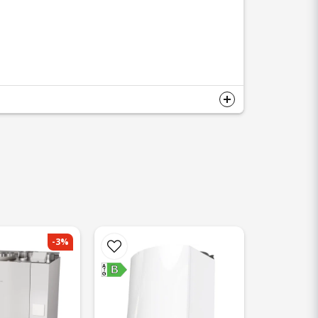
-3%
A
B
G