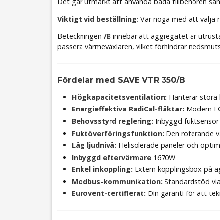
Det går utmärkt att använda båda tillbehören samti
Viktigt vid beställning:
Var noga med att välja rä
Beteckningen
/B
innebär att aggregatet är utrusta
passera värmeväxlaren, vilket förhindrar nedsmut
Fördelar med SAVE VTR 350/B
Högkapacitetsventilation:
Hanterar stora 
Energieffektiva RadiCal-fläktar:
Modern EC-
Behovsstyrd reglering:
Inbyggd fuktsensor i
Fuktöverföringsfunktion:
Den roterande vä
Låg ljudnivå:
Helisolerade paneler och optimer
Inbyggd eftervärmare
1670W
Enkel inkoppling:
Extern kopplingsbox på agg
Modbus-kommunikation:
Standardstöd via
Eurovent-certifierat:
Din garanti för att tek