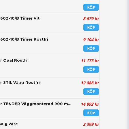
KÖP
8 679 kr
 602-10/B Timer Vit
KÖP
9 104 kr
 602-10/B Timer Rostfri
KÖP
11 173 kr
r Opal Rostfri
KÖP
12 088 kr
r STIL Vägg Rostfri
KÖP
14 892 kr
Spiskåpa Systemair TENDER Väggmonterad 900 mm Rostfri
KÖP
2 399 kr
algivare