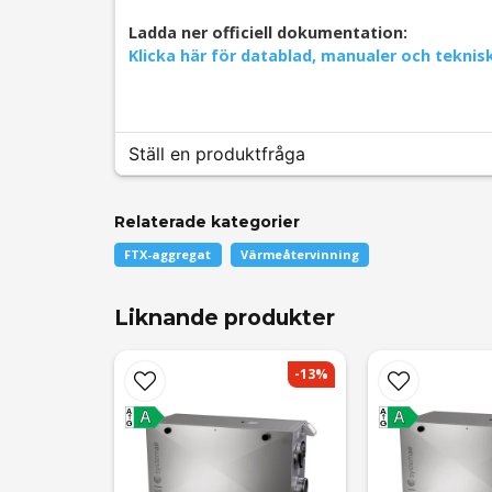
Ladda ner officiell dokumentation:
Klicka här för datablad, manualer och teknis
Ställ en produktfråga
Relaterade kategorier
question
Fråga oss något om denna produkten...
FTX-aggregat
Värmeåtervinning
Liknande produkter
-13%
name
Namn
A
A
A
A
G
G