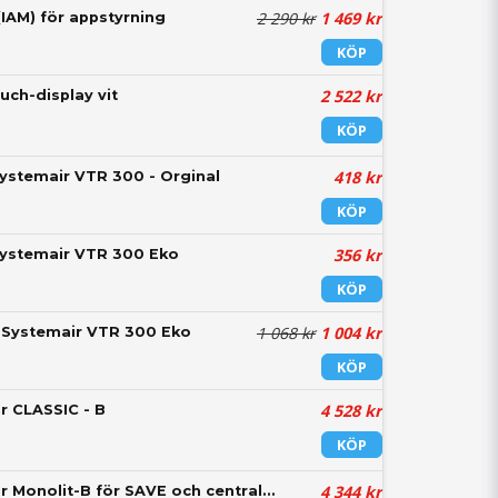
2 290 kr
1 469 kr
IAM) för appstyrning
KÖP
2 522 kr
uch-display vit
KÖP
418 kr
 Systemair VTR 300 - Orginal
KÖP
356 kr
 Systemair VTR 300 Eko
KÖP
1 068 kr
1 004 kr
k Systemair VTR 300 Eko
KÖP
4 528 kr
r CLASSIC - B
KÖP
4 344 kr
Spiskåpa Systemair Monolit-B för SAVE och centralaggregat