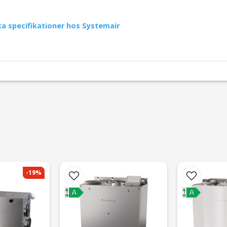
ka specifikationer hos Systemair
-19%
email
Mejladress
A
A
A
A
G
G