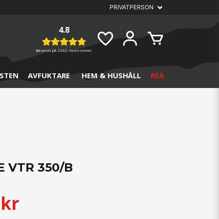
4.8
Baserat på
5262 recensioner
STEN
AVFUKTARE
HEM & HUSHÅLL
REA
E VTR 350/B
 kr