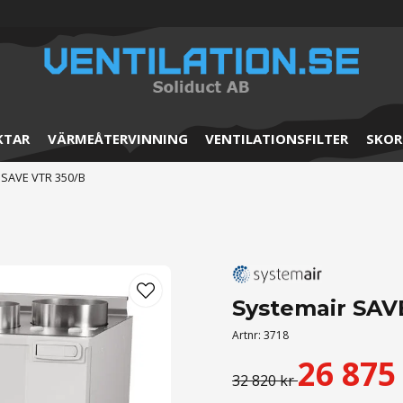
KTAR
VÄRMEÅTERVINNING
VENTILATIONSFILTER
SKOR
 SAVE VTR 350/B
Systemair SAV
Artnr:
3718
26 875
32 820 kr