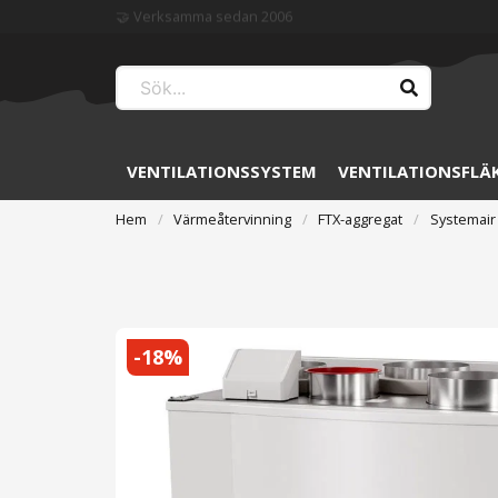
🏆 Störst på ventilation
VENTILATIONSSYSTEM
VENTILATIONSFLÄ
Hem
Värmeåtervinning
FTX-aggregat
Systemair
-
18
%