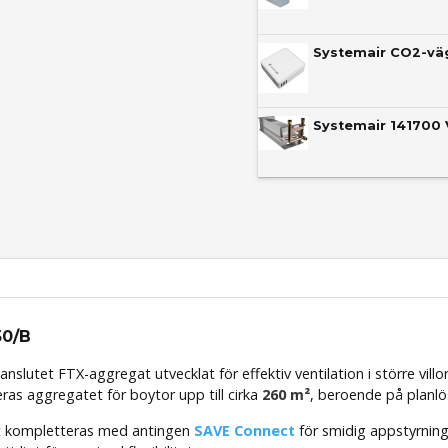
Systemair CO2-vä
Systemair 141700 
50/B
ppanslutet FTX-aggregat utvecklat för effektiv ventilation i större v
s aggregatet för boytor upp till cirka
260 m²
, beroende på planlös
et kompletteras med antingen
SAVE Connect
för smidig appstyrnin