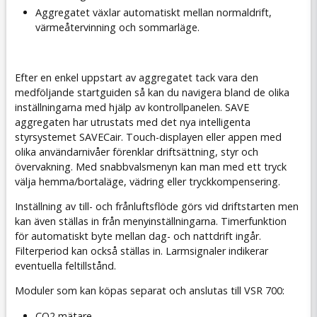
Aggregatet växlar automatiskt mellan normaldrift,
värmeåtervinning och sommarläge.
Efter en enkel uppstart av aggregatet tack vara den
medföljande startguiden så kan du navigera bland de olika
inställningarna med hjälp av kontrollpanelen.
SAVE
aggregaten har utrustats med det nya intelligenta
styrsystemet SAVECair. Touch-displayen eller appen med
olika användarnivåer förenklar driftsättning, styr och
övervakning. Med snabbvalsmenyn kan man med ett tryck
välja hemma/bortaläge, vädring eller tryckkompensering.
Inställning av till- och frånluftsflöde görs vid driftstarten men
kan även ställas in från menyinställningarna. Timerfunktion
för automatiskt byte mellan dag- och nattdrift ingår.
Filterperiod kan också ställas in. Larmsignaler indikerar
eventuella feltillstånd.
Moduler som kan köpas separat och anslutas till VSR 700:
CO2 mätare