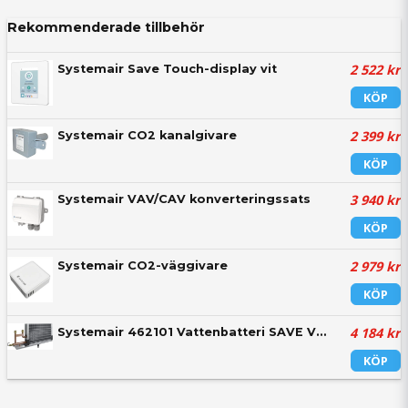
Rekommenderade tillbehör
2 522 kr
Systemair Save Touch-display vit
KÖP
2 399 kr
Systemair CO2 kanalgivare
KÖP
3 940 kr
Systemair VAV/CAV konverteringssats
KÖP
2 979 kr
Systemair CO2-väggivare
KÖP
4 184 kr
Systemair 462101 Vattenbatteri SAVE VSR 700
KÖP