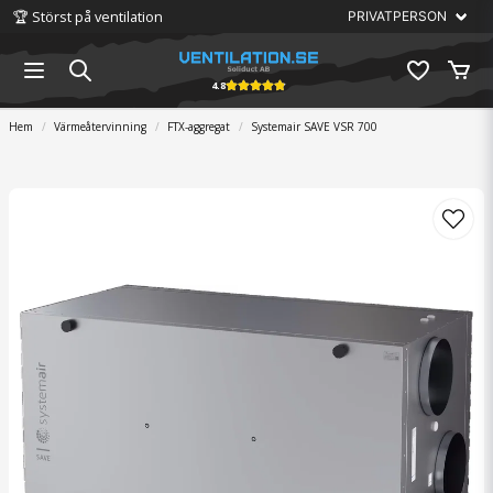
🏆 Störst på ventilation
4.8
Hem
Värmeåtervinning
FTX-aggregat
Systemair SAVE VSR 700