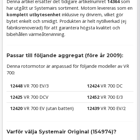
Denna artikel ersätter det tidigare artikelnumret
14364
som
har utgått ur Systemairs sortiment. Motorn levereras som en
komplett utbytesenhet
inklusive ny drivrem, vilket gör
bytet enkelt och smidigt. Produkten är helt nytillverkad (ej
fabriksrenoverad) för att garantera högsta kvalitet och
bibehållen värmeåtervinning.
Passar till följande aggregat (före år 2009):
Denna rotormotor är anpassad för följande modeller av VR
700:
12448
VR 700 EV/3
12424
VR 700 DC
12425
VR 700 DCV
12452
VR 700 E/3
12420
VR 700 EV (utan batteri)
12439
VR 700 EV/2
Varför välja Systemair Original (154974)?