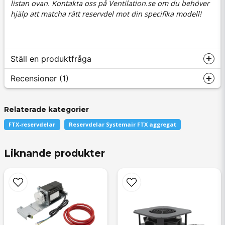
listan ovan. Kontakta oss på Ventilation.se om du behöver
hjälp att matcha rätt reservdel mot din specifika modell!
Ställ en produktfråga
Recensioner (1)
Relaterade kategorier
question
Fråga oss något om denna produkten...
Anonym
FTX-reservdelar
Reservdelar Systemair FTX aggregat
för 1 vecka sedan
Liknande produkter
name
Namn