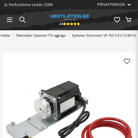
🏆 Störst på ventilation
4.8
ervdelar
Reservdelar Systemair FTX aggregat
Systemair Rotormotor VR 700 E/EV (154974)