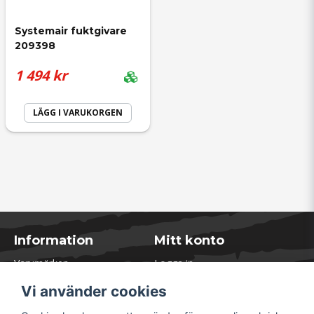
Systemair fuktgivare 
209398
1 494 kr
LÄGG I VARUKORGEN
Information
Mitt konto
Varumärken
Logga in
Blogg
Registrera dig
Vi använder cookies
Kontakta oss
Glömt lösenord?
Presentkort