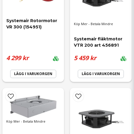
email
Mejladress
Systemair Rotormotor 
Köp Mer - Betala Mindre
VR 300 (154951)
Systemair fläktmotor 
VTR 200 art 456891
Ja, ni får publicera min fråga
4 299 kr
5 459 kr
LÄGG I VARUKORGEN
LÄGG I VARUKORGEN
Skicka fråga
Köp Mer - Betala Mindre