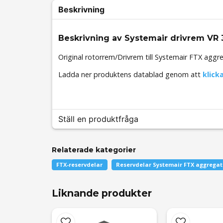
Beskrivning
Beskrivning av Systemair drivrem V
Original rotorrem/Drivrem till Systemair FTX ag
Ladda ner produktens datablad genom att
klicka
Ställ en produktfråga
Relaterade kategorier
question
Fråga oss något om denna produkten...
FTX-reservdelar
Reservdelar Systemair FTX aggregat
Liknande produkter