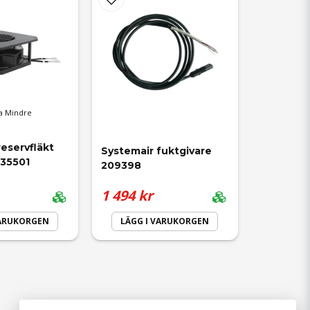
a Mindre
eservfläkt 
Systemair fuktgivare 
135501
209398
1 494 kr
VARUKORGEN
LÄGG I VARUKORGEN