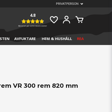
4.8
Baserat på
5254 recensioner
STEN
AVFUKTARE
HEM & HUSHÅLL
REA
vrem VR 300 rem 820 mm