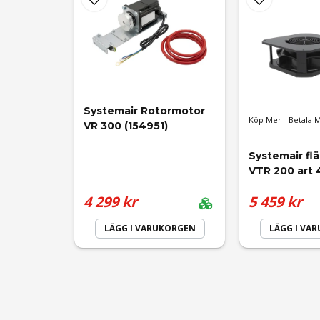
name
Namn
Ja, ni får publicera min fråga
Systemair Rotormotor 
Köp Mer - Betala 
VR 300 (154951)
Systemair fl
VTR 200 art
4 299 kr
5 459 kr
LÄGG I VARUKORGEN
LÄGG I VA