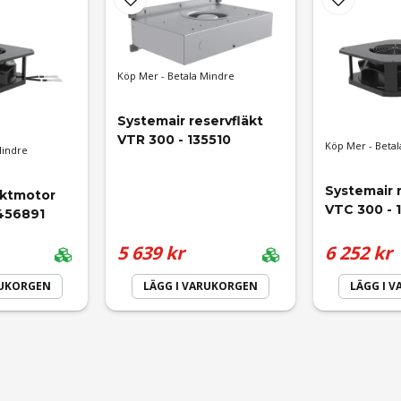
email
Mejladress
Köp Mer - Betala Mindre
Systemair reservfläkt 
VTR 300 - 135510
Köp Mer - Betal
Mindre
Systemair r
äktmotor 
VTC 300 - 
 456891
5 639 kr
6 252 kr
RUKORGEN
LÄGG I VARUKORGEN
LÄGG I 
Skicka fråga